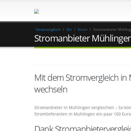
Stromvergleich
/
Ort
/
Strom
/
Stromanbieter Mühlin
Stromanbieter Mühlinge
Mit dem Stromvergleich in
wechseln
Stromanbieter in Mühlingen vergleichen – So k
Stromlieferanten in Mühlingen ein paar 100 Eur
Dank Stromanbieterverglei