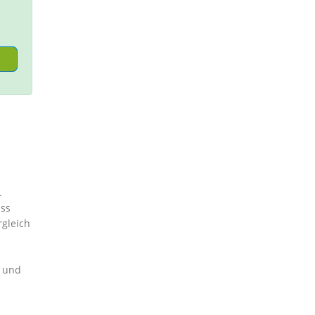
.
uss
rgleich
r und