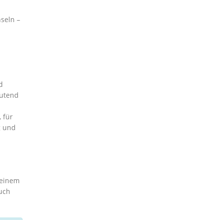
seln –
d
eutend
 für
g und
 einem
uch