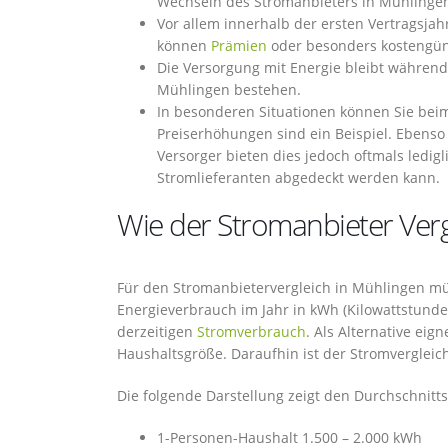
Wechseln des Stromanbieters in Mühlingen 
Vor allem innerhalb der ersten Vertragsjah
können
Prämien
oder besonders kostengüns
Die Versorgung mit Energie bleibt währen
Mühlingen bestehen.
In besonderen Situationen können Sie be
Preiserhöhungen sind ein Beispiel. Ebenso
Versorger bieten dies jedoch oftmals ledig
Stromlieferanten abgedeckt werden kann.
Wie der Stromanbieter Vergl
Für den Stromanbietervergleich in Mühlingen müs
Energieverbrauch im Jahr in kWh (Kilowattstunde
derzeitigen
Stromverbrauch
. Als Alternative ei
Haushaltsgröße. Daraufhin ist der Stromvergleic
Die folgende Darstellung zeigt den Durchschnit
1-Personen-Haushalt 1.500 – 2.000 kWh