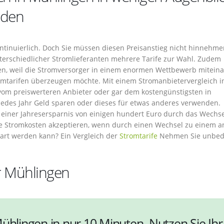
nden
ontinuierlich. Doch Sie müssen diesen Preisanstieg nicht hinnehme
terschiedlicher Stromlieferanten mehrere Tarife zur Wahl. Zudem
en, weil die Stromversorger in einem enormen Wettbewerb mitein
mtarifen überzeugen möchte. Mit einem Stromanbietervergleich i
 vom preiswerteren Anbieter oder gar dem kostengünstigsten in
jedes Jahr Geld sparen oder dieses für etwas anderes verwenden.
on einer Jahresersparnis von einigen hundert Euro durch das Wechs
e Stromkosten akzeptieren, wenn durch einen Wechsel zu einem 
art werden kann? Ein Vergleich der
Stromtarife
Nehmen Sie unbed
r Mühlingen
ühlingen in nur 10 Minuten. Nutzen Sie Ihr