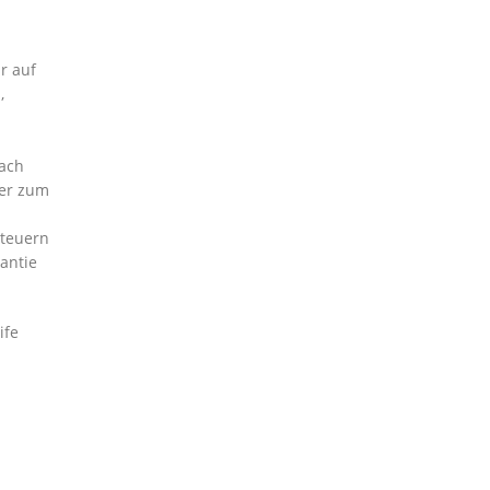
r auf
,
nach
der zum
Steuern
antie
ife