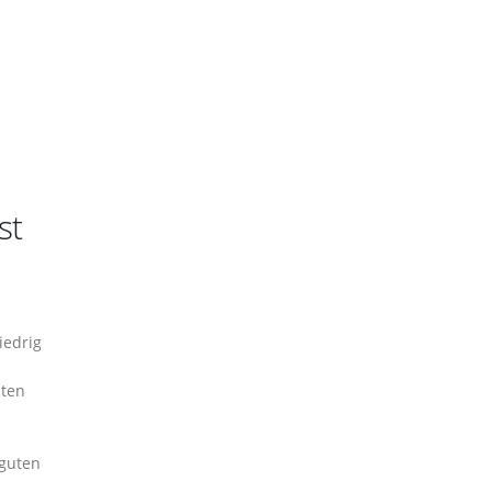
st
iedrig
sten
 guten