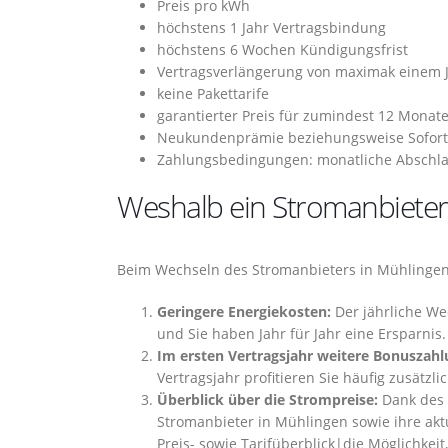
Preis pro kWh
höchstens 1 Jahr Vertragsbindung
höchstens 6 Wochen Kündigungsfrist
Vertragsverlängerung von maximak einem 
keine Pakettarife
garantierter Preis für zumindest 12 Monat
Neukundenprämie beziehungsweise Sofor
Zahlungsbedingungen: monatliche Abschla
Weshalb ein Stromanbieter
Beim Wechseln des Stromanbieters in Mühlingen 
Geringere Energiekosten:
Der jährliche We
und Sie haben Jahr für Jahr eine Ersparnis.
Im ersten Vertragsjahr weitere Bonuszahlu
Vertragsjahr profitieren Sie häufig zusätz
Überblick über die Strompreise:
Dank des S
Stromanbieter in Mühlingen sowie ihre akt
Preis- sowie Tarifüberblick|die Möglichkeit