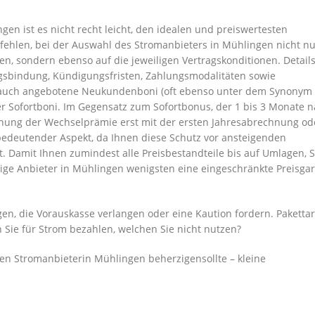
en ist es nicht recht leicht, den idealen und preiswertesten
fehlen, bei der Auswahl des Stromanbieters in Mühlingen nicht nu
n, sondern ebenso auf die jeweiligen Vertragskonditionen. Details
ragsbindung, Kündigungsfristen, Zahlungsmodalitäten sowie
ll auch angebotene Neukundenboni (oft ebenso unter dem Synonym
 Sofortboni. Im Gegensatz zum Sofortbonus, der 1 bis 3 Monate 
echnung der Wechselprämie erst mit der ersten Jahresabrechnung o
n bedeutender Aspekt, da Ihnen diese Schutz vor ansteigenden
t. Damit Ihnen zumindest alle Preisbestandteile bis auf Umlagen, 
tige Anbieter in Mühlingen wenigsten eine eingeschränkte Preisgar
en, die Vorauskasse verlangen oder eine Kaution fordern. Pakettar
n Sie für Strom bezahlen, welchen Sie nicht nutzen?
en Stromanbieterin Mühlingen beherzigensollte – kleine