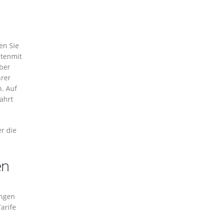
en Sie
ntenmit
ber
hrer
. Auf
ahrt
r die
en
ingen
arife