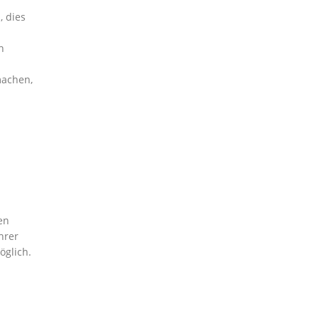
, dies
n
machen,
en
hrer
glich.