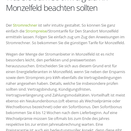
Monzelfeld beachten sollten
Der
Stromrechner
ist sehr intuitiv gestaltet. So können Sie ganz
einfach die
Strompreise
/Stromtarife für Den Standort Monzelfeld
ermitteln lassen. Folgen Sie einfach zug um Zug den Anweisungen im
Stromrechner. So bekommen Sie die günstigen Tarife für Monzelfeld.
Wegen der Menge der Stromanbieter in Monzelfeld ist es nicht
besonders leicht, den perfekten und preiswertesten
herauszusuchen. Entscheiden Sie sich aus diesem Grund erst für
einen Energielieferanten in Monzelfeld, wenn Sie neben der Ersparnis
sowie dem Strompreis pro kWh ebenfalls die Vertragsbedingungen
näher angesehen haben. Details, welche Sie insbesondere prüfen
sollten sind: Vertragsbindung, Kündigungsfristen,
Vertragsverlängerung und Zahlungsmodalitäten. Vorteilhaft ist meist
ebenso ein Neukundenbonus (oft ebenso als Wechselprämie oder
Wechselbonus bezeichnet) oder ein Sofortbonus. Den Sofortbonus
bekommen Sie 4 bis 12 Wochen nach dem Lieferbeginn. Auf eine
Wechselprämie müssen Sie oftmals bis zum Ende des Jahres
respektive bis zur ersten Jahresabrechnung warten. Eine
Preisgarantie ist auch ein bedeutungsvoller Aspekt, denn diese gibt