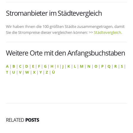
Stromanbieter im Städtevergleich
Wir haben Ihnen die 100 größten Städte zusammengetragen, damit
Sie die Strompreise dieser vergleichen können: >>
Städtevergleich
.
Weitere Orte mit den Anfangsbuchstaben
A
|
B
|
C
|
D
|
E
|
F
|
G
|
H
|
I
|
J
|
K
|
L
|
M
|
N
|
O
|
P
|
Q
|
R
|
S
|
T
|
U
|
V
|
W
|
X
|
Y
|
Z
|
Ü
RELATED
POSTS