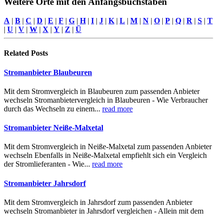
Weitere Orte mit den Anfangsbuchstaben
A
|
B
|
C
|
D
|
E
|
F
|
G
|
H
|
I
|
J
|
K
|
L
|
M
|
N
|
O
|
P
|
Q
|
R
|
S
|
T
|
U
|
V
|
W
|
X
|
Y
|
Z
|
Ü
Related
Posts
Stromanbieter Blaubeuren
Mit dem Stromvergleich in Blaubeuren zum passenden Anbieter
wechseln Stromanbietervergleich in Blaubeuren - Wie Verbraucher
durch das Wechseln zu einem...
read more
Stromanbieter Neiße-Malxetal
Mit dem Stromvergleich in Neiße-Malxetal zum passenden Anbieter
wechseln Ebenfalls in Neiße-Malxetal empfiehlt sich ein Vergleich
der Stromlieferanten - Wie...
read more
Stromanbieter Jahrsdorf
Mit dem Stromvergleich in Jahrsdorf zum passenden Anbieter
wechseln Stromanbieter in Jahrsdorf vergleichen - Allein mit dem