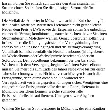
lassen. Folgen Sie einfach schrittweise den Anweisungen im
Stromrechner. So erhalten Sie die günstigen Stromtarife für
Mölschow.
Die Vielfalt der Anbieter in Mölschow macht die Entscheidung für
den idealen sowie preiswertesten Lieferanten nicht gerade leicht.
Neben dem Preis je kWh sowie der Ersparnis sollten Sie unbedingt
ebenso die Vertragskonditionen genauer betrachten, bevor Sie einen
Stromanbieter in Mölschow wählen. Genau überprüfen sollten Sie
insbesondere die Kündigungsfristen, die Vertragsbindung aber
ebenso die Zahlungsbedingungen und die Vertragsverlängerung.
Vorteilhaft ist meist ebenfalls ein Neukundenbonus (häufig ebenso
als Wechselbonus oder Wechselprämie bezeichnet) oder ein
Sofortbonus. Den Sofortbonus bekommen Sie vier bis zwölf
Wochen nach dem Versorgungsbeginn. Auf einen Wechselbonus
müssen Sie meist bis zum Ende des Jahres respektive bis zur ersten
Jahresabrechnung warten. Nicht zu vernachlässigen ist auch die
Preisgarantie, denn durch diese sind Sie während der
Vertragslaufzeit vor Energiepreiserhöhungen sicher. Wenigstens eine
eingeschränkte Preisgarantie sollte der neue Energielieferant in
Mölschow zusichern können, welche zumindest alle
Preisbestandteile, bis auf Steuern, Umlagen sowie Abgaben
garantiert.
Wählen Sie keinen Stromversorger in Mölschow, der eine Kaution