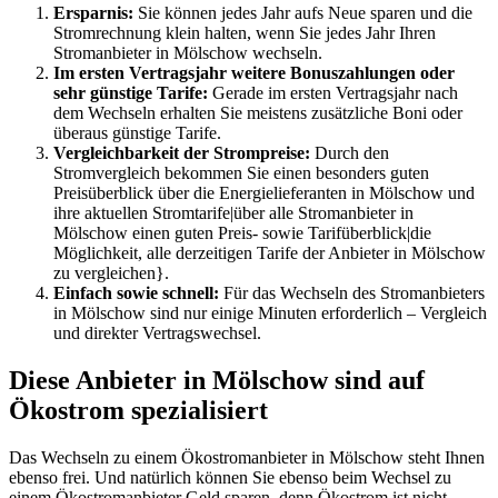
Ersparnis:
Sie können jedes Jahr aufs Neue sparen und die
Stromrechnung klein halten, wenn Sie jedes Jahr Ihren
Stromanbieter in Mölschow wechseln.
Im ersten Vertragsjahr weitere Bonuszahlungen oder
sehr günstige Tarife:
Gerade im ersten Vertragsjahr nach
dem Wechseln erhalten Sie meistens zusätzliche Boni oder
überaus günstige Tarife.
Vergleichbarkeit der Strompreise:
Durch den
Stromvergleich bekommen Sie einen besonders guten
Preisüberblick über die Energielieferanten in Mölschow und
ihre aktuellen Stromtarife|über alle Stromanbieter in
Mölschow einen guten Preis- sowie Tarifüberblick|die
Möglichkeit, alle derzeitigen Tarife der Anbieter in Mölschow
zu vergleichen}.
Einfach sowie schnell:
Für das Wechseln des Stromanbieters
in Mölschow sind nur einige Minuten erforderlich – Vergleich
und direkter Vertragswechsel.
Diese Anbieter in Mölschow sind auf
Ökostrom spezialisiert
Das Wechseln zu einem Ökostromanbieter in Mölschow steht Ihnen
ebenso frei. Und natürlich können Sie ebenso beim Wechsel zu
einem Ökostromanbieter Geld sparen, denn Ökostrom ist nicht