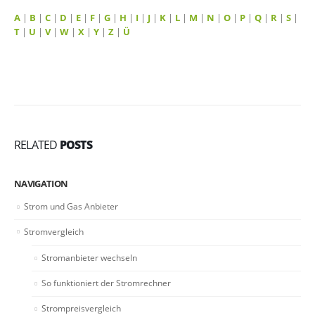
A
|
B
|
C
|
D
|
E
|
F
|
G
|
H
|
I
|
J
|
K
|
L
|
M
|
N
|
O
|
P
|
Q
|
R
|
S
|
T
|
U
|
V
|
W
|
X
|
Y
|
Z
|
Ü
RELATED
POSTS
NAVIGATION
Strom und Gas Anbieter
Stromvergleich
Stromanbieter wechseln
So funktioniert der Stromrechner
Strompreisvergleich