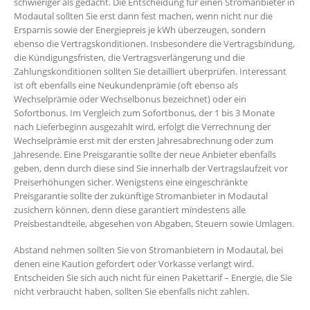
schwieriger als gedacht. Die Entscheidung für einen Stromanbieter in
Modautal sollten Sie erst dann fest machen, wenn nicht nur die
Ersparnis sowie der Energiepreis je kWh überzeugen, sondern
ebenso die Vertragskonditionen. Insbesondere die Vertragsbindung,
die Kündigungsfristen, die Vertragsverlängerung und die
Zahlungskonditionen sollten Sie detailliert überprüfen. Interessant
ist oft ebenfalls eine Neukundenprämie (oft ebenso als
Wechselprämie oder Wechselbonus bezeichnet) oder ein
Sofortbonus. Im Vergleich zum Sofortbonus, der 1 bis 3 Monate
nach Lieferbeginn ausgezahlt wird, erfolgt die Verrechnung der
Wechselprämie erst mit der ersten Jahresabrechnung oder zum
Jahresende. Eine Preisgarantie sollte der neue Anbieter ebenfalls
geben, denn durch diese sind Sie innerhalb der Vertragslaufzeit vor
Preiserhöhungen sicher. Wenigstens eine eingeschränkte
Preisgarantie sollte der zukünftige Stromanbieter in Modautal
zusichern können, denn diese garantiert mindestens alle
Preisbestandteile, abgesehen von Abgaben, Steuern sowie Umlagen.
Abstand nehmen sollten Sie von Stromanbietern in Modautal, bei
denen eine Kaution gefordert oder Vorkasse verlangt wird.
Entscheiden Sie sich auch nicht für einen Pakettarif – Energie, die Sie
nicht verbraucht haben, sollten Sie ebenfalls nicht zahlen.