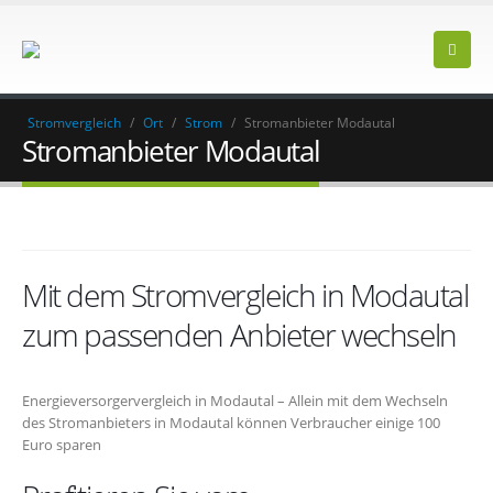
Stromvergleich
/
Ort
/
Strom
/
Stromanbieter Modautal
Stromanbieter Modautal
Mit dem Stromvergleich in Modautal
zum passenden Anbieter wechseln
Energieversorgervergleich in Modautal – Allein mit dem Wechseln
des Stromanbieters in Modautal können Verbraucher einige 100
Euro sparen