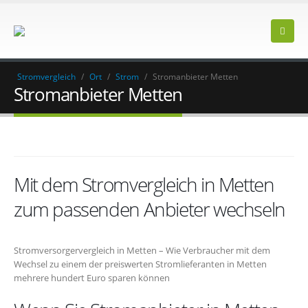
Stromvergleich
/
Ort
/
Strom
/
Stromanbieter Metten
Stromanbieter Metten
Mit dem Stromvergleich in Metten
zum passenden Anbieter wechseln
Stromversorgervergleich in Metten – Wie Verbraucher mit dem
Wechsel zu einem der preiswerten Stromlieferanten in Metten
mehrere hundert Euro sparen können