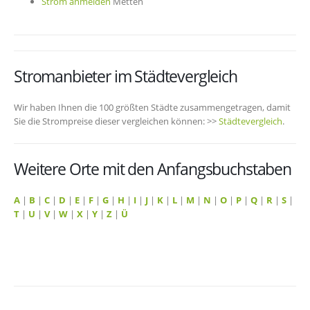
Strom anmelden
Metten
Stromanbieter im Städtevergleich
Wir haben Ihnen die 100 größten Städte zusammengetragen, damit
Sie die Strompreise dieser vergleichen können: >>
Städtevergleich
.
Weitere Orte mit den Anfangsbuchstaben
A
|
B
|
C
|
D
|
E
|
F
|
G
|
H
|
I
|
J
|
K
|
L
|
M
|
N
|
O
|
P
|
Q
|
R
|
S
|
T
|
U
|
V
|
W
|
X
|
Y
|
Z
|
Ü