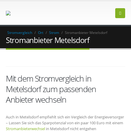
Stromvergleich
/
Ort
/
Strom
/
Stromanbieter Metelsdorf
Stromanbieter Metelsdorf
Mit dem Stromvergleich in
Metelsdorf zum passenden
Anbieter wechseln
Auch in Metelsdorf empfiehlt sich ein Vergleich der Energieversorger
– Lassen Sie sich das Sparpotenzial von ein paar 100 Euro mit einem
Stromanbieterwechsel
in Metelsdorf nicht entgehen