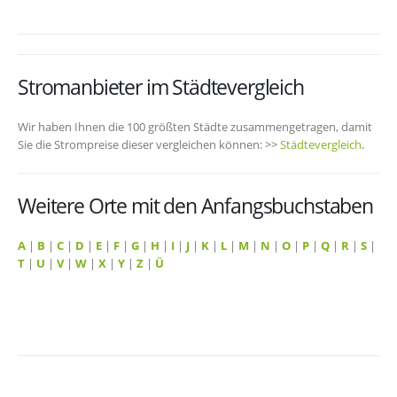
Stromanbieter im Städtevergleich
Wir haben Ihnen die 100 größten Städte zusammengetragen, damit
Sie die Strompreise dieser vergleichen können: >>
Städtevergleich
.
Weitere Orte mit den Anfangsbuchstaben
A
|
B
|
C
|
D
|
E
|
F
|
G
|
H
|
I
|
J
|
K
|
L
|
M
|
N
|
O
|
P
|
Q
|
R
|
S
|
T
|
U
|
V
|
W
|
X
|
Y
|
Z
|
Ü