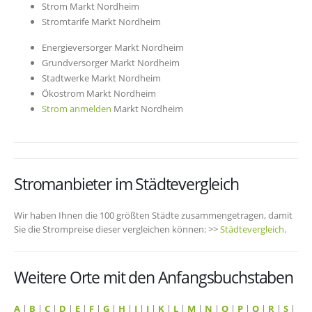
Strom Markt Nordheim
Stromtarife Markt Nordheim
Energieversorger Markt Nordheim
Grundversorger Markt Nordheim
Stadtwerke Markt Nordheim
Ökostrom Markt Nordheim
Strom anmelden
Markt Nordheim
Stromanbieter im Städtevergleich
Wir haben Ihnen die 100 größten Städte zusammengetragen, damit
Sie die Strompreise dieser vergleichen können: >>
Städtevergleich
.
Weitere Orte mit den Anfangsbuchstaben
A
|
B
|
C
|
D
|
E
|
F
|
G
|
H
|
I
|
J
|
K
|
L
|
M
|
N
|
O
|
P
|
Q
|
R
|
S
|