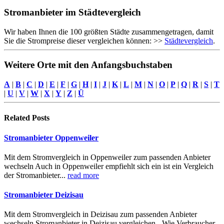
Stromanbieter im Städtevergleich
Wir haben Ihnen die 100 größten Städte zusammengetragen, damit
Sie die Strompreise dieser vergleichen können: >>
Städtevergleich
.
Weitere Orte mit den Anfangsbuchstaben
A
|
B
|
C
|
D
|
E
|
F
|
G
|
H
|
I
|
J
|
K
|
L
|
M
|
N
|
O
|
P
|
Q
|
R
|
S
|
T
|
U
|
V
|
W
|
X
|
Y
|
Z
|
Ü
Related
Posts
Stromanbieter Oppenweiler
Mit dem Stromvergleich in Oppenweiler zum passenden Anbieter
wechseln Auch in Oppenweiler empfiehlt sich ein ist ein Vergleich
der Stromanbieter...
read more
Stromanbieter Deizisau
Mit dem Stromvergleich in Deizisau zum passenden Anbieter
wechseln Stromanbieter in Deizisau vergleichen - Wie Verbraucher