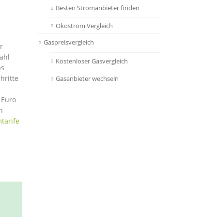
Besten Stromanbieter finden
Ökostrom Vergleich
Gaspreisvergleich
r
ahl
Kostenloser Gasvergleich
as
hritte
Gasanbieter wechseln
 Euro
h
tarife