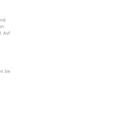
und
nn
. Auf
en Sie