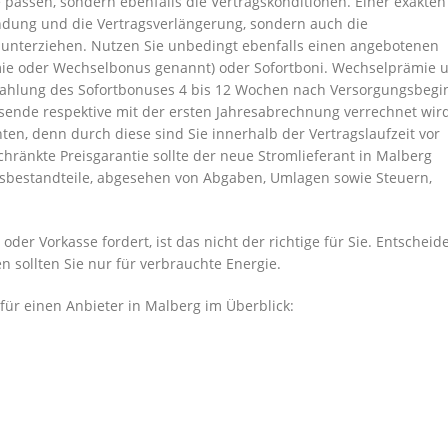
 passen, sondern ebenfalls die Vertragskonditionen. Einer exakten
bindung und die Vertragsverlängerung, sondern auch die
 unterziehen. Nutzen Sie unbedingt ebenfalls einen angebotenen
ie oder Wechselbonus genannt) oder Sofortboni. Wechselprämie 
 Zahlung des Sofortbonuses 4 bis 12 Wochen nach Versorgungsbegi
sende respektive mit der ersten Jahresabrechnung verrechnet wird
hten, denn durch diese sind Sie innerhalb der Vertragslaufzeit vor
hränkte Preisgarantie sollte der neue Stromlieferant in Malberg
eisbestandteile, abgesehen von Abgaben, Umlagen sowie Steuern,
er Vorkasse fordert, ist das nicht der richtige für Sie. Entscheid
en sollten Sie nur für verbrauchte Energie.
ür einen Anbieter in Malberg im Überblick: