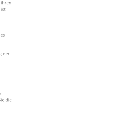
 Ihren
ist
des
g der
rt
ie die