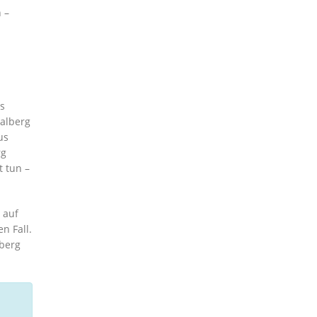
 –
as
Malberg
us
rg
t tun –
 auf
n Fall.
berg