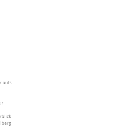
r aufs
ar
blick
alberg