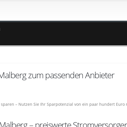
g
 Malberg zum passenden Anbieter
sparen – Nutzen Sie Ihr Sparpotenzial von ein paar hundert Euro 
 Malberg – preiswerte Stromversorger