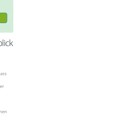
lick
dass
er
nnen