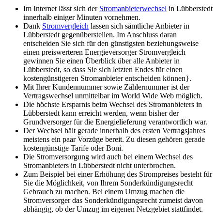
Im Internet lässt sich der
Stromanbieterwechsel
in Lübberstedt
innerhalb einiger Minuten vornehmen.
Dank
Stromvergleich
lassen sich sämtliche Anbieter in
Lübberstedt gegenüberstellen. Im Anschluss daran
entscheiden Sie sich für den günstigsten beziehungsweise
einen preiswerteren Energieversorger Stromvergleich
gewinnen Sie einen Überblick über alle Anbieter in
Lübberstedt, so dass Sie sich letzten Endes für einen
kostengünstigeren Stromanbieter entscheiden können}.
Mit Ihrer Kundennummer sowie Zählernummer ist der
Vertragswechsel unmittelbar im World Wide Web möglich.
Die höchste Ersparnis beim Wechsel des Stromanbieters in
Lübberstedt kann erreicht werden, wenn bisher der
Grundversorger für die Energielieferung verantwortlich war.
Der Wechsel hält gerade innerhalb des ersten Vertragsjahres
meistens ein paar Vorzüge bereit. Zu diesen gehören gerade
kostengünstige Tarife oder Boni.
Die Stromversorgung wird auch bei einem Wechsel des
Stromanbieters in Lübberstedt nicht unterbrochen.
Zum Beispiel bei einer Erhöhung des Strompreises besteht für
Sie die Möglichkeit, von Ihrem Sonderkündigungsrecht
Gebrauch zu machen. Bei einem Umzug machen die
Stromversorger das Sonderkündigungsrecht zumeist davon
abhängig, ob der Umzug im eigenen Netzgebiet stattfindet.