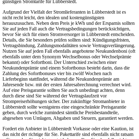
günstigen Stromtarife für Lübberstedt.
Aufgrund der Vielfalt der Stromlieferanten in Lübberstedt ist es
nicht recht leicht, den idealen und kostengünstigsten
herauszusuchen. Neben dem Preis je kWh und der Ersparnis sollten
Sie auf jeden Fall auch die Vertragsbedingungen berücksichtigen,
bevor Sie sich für einen Stromversorger in Lübberstedt entscheiden.
Details, die Sie besonders prüfen sollten sind: Kündigungsfristen,
Vertragsbindung, Zahlungsmodalitäten sowie Vertragsverlängerung.
Nutzen Sie auf jeden Fall ebenfalls angebotene Neukundenboni (oft
ebenfalls unter dem Synonym Wechselbonus oder Wechselprämie
bekannt) oder Sofortboni. Der Unterschied zwischen einer
Neukundenprämie und einem Sofortbonus besteht darin, dass die
Zahlung des Sofortbonuses vier bis zwölf Wochen nach
Lieferbeginn stattfindet, während die Neukundenprämie am
Jahresende bzw. mit der ersten Jahresabrechnung verrechnet wird.
Auf eine Preisgarantie sollten Sie auch unbedingt achten, denn
durch diese sind Sie während der Vertragslaufzeit vor
Strompreiserhöhungen sicher. Der zukünftige Stromanbieter in
Lübberstedt sollte wenigstens eine eingeschränkte Preisgarantie
geben, durch welche zumindest sämtliche Preisbestandteile,
abgesehen von Umlagen, Abgaben und Steuern, garantiert werden.
Fordert ein Anbieter in Lübberstedt Vorkasse oder eine Kaution, ist
das nicht der richtige für Sie. Pakettarife sind ebenfalls nicht ratsam