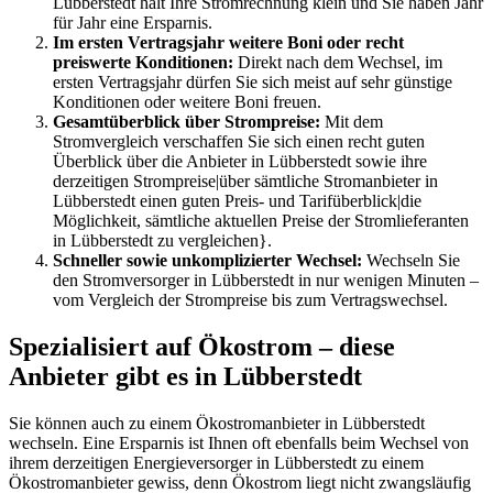
Lübberstedt hält Ihre Stromrechnung klein und Sie haben Jahr
für Jahr eine Ersparnis.
Im ersten Vertragsjahr weitere Boni oder recht
preiswerte Konditionen:
Direkt nach dem Wechsel, im
ersten Vertragsjahr dürfen Sie sich meist auf sehr günstige
Konditionen oder weitere Boni freuen.
Gesamtüberblick über Strompreise:
Mit dem
Stromvergleich verschaffen Sie sich einen recht guten
Überblick über die Anbieter in Lübberstedt sowie ihre
derzeitigen Strompreise|über sämtliche Stromanbieter in
Lübberstedt einen guten Preis- und Tarifüberblick|die
Möglichkeit, sämtliche aktuellen Preise der Stromlieferanten
in Lübberstedt zu vergleichen}.
Schneller sowie unkomplizierter Wechsel:
Wechseln Sie
den Stromversorger in Lübberstedt in nur wenigen Minuten –
vom Vergleich der Strompreise bis zum Vertragswechsel.
Spezialisiert auf Ökostrom – diese
Anbieter gibt es in Lübberstedt
Sie können auch zu einem Ökostromanbieter in Lübberstedt
wechseln. Eine Ersparnis ist Ihnen oft ebenfalls beim Wechsel von
ihrem derzeitigen Energieversorger in Lübberstedt zu einem
Ökostromanbieter gewiss, denn Ökostrom liegt nicht zwangsläufig