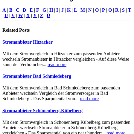
A
|
B
|
C
|
D
|
E
|
F
|
G
|
H
|
I
|
J
|
K
|
L
|
M
|
N
|
O
|
P
|
Q
|
R
|
S
|
T
|
U
|
V
|
W
|
X
|
Y
|
Z
|
Ü
Related
Posts
Stromanbieter Hitzacker
Mit dem Stromvergleich in Hitzacker zum passenden Anbieter
wechseln Stromanbieter in Hitzacker vergleichen - Auf diese Weise
kann der Verbraucher...
read more
Stromanbieter Bad Schmiedeberg
Mit dem Stromvergleich in Bad Schmiedeberg zum passenden
Anbieter wechseln Vergleich der Stromversorger in Bad
Schmiedeberg - Das Sparpotential von...
read more
Stromanbieter Schönenberg-Kübelberg
Mit dem Stromvergleich in Schönenberg-Kübelberg zum passenden
Anbieter wechseln Stromanbieter in Schönenberg-Kübelberg
vergleichen - Das Sparpotential von ein paar hundert...
read more