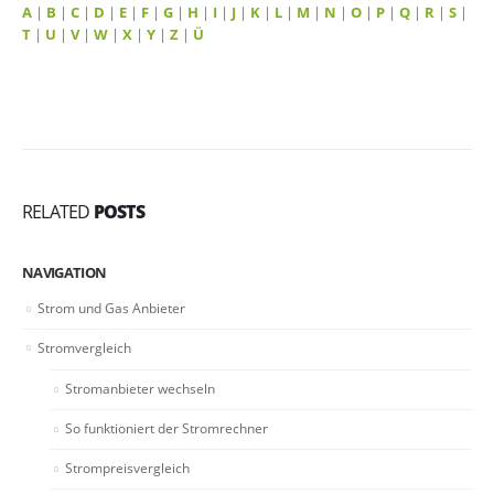
A
|
B
|
C
|
D
|
E
|
F
|
G
|
H
|
I
|
J
|
K
|
L
|
M
|
N
|
O
|
P
|
Q
|
R
|
S
|
T
|
U
|
V
|
W
|
X
|
Y
|
Z
|
Ü
RELATED
POSTS
NAVIGATION
Strom und Gas Anbieter
Stromvergleich
Stromanbieter wechseln
So funktioniert der Stromrechner
Strompreisvergleich