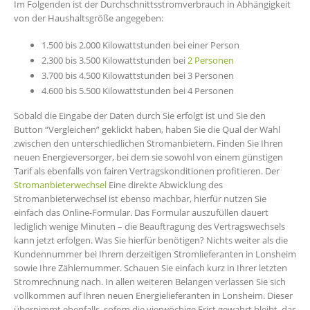
Im Folgenden ist der Durchschnittsstromverbrauch in Abhängigkeit
von der Haushaltsgröße angegeben:
1.500 bis 2.000 Kilowattstunden bei einer Person
2.300 bis 3.500 Kilowattstunden bei
2 Personen
3.700 bis 4.500 Kilowattstunden bei 3 Personen
4.600 bis 5.500 Kilowattstunden bei 4 Personen
Sobald die Eingabe der Daten durch Sie erfolgt ist und Sie den
Button “Vergleichen” geklickt haben, haben Sie die Qual der Wahl
zwischen den unterschiedlichen Stromanbietern. Finden Sie Ihren
neuen Energieversorger, bei dem sie sowohl von einem günstigen
Tarif als ebenfalls von fairen Vertragskonditionen profitieren. Der
Stromanbieterwechsel
Eine direkte Abwicklung des
Stromanbieterwechsel ist ebenso machbar, hierfür nutzen Sie
einfach das Online-Formular. Das Formular auszufüllen dauert
lediglich wenige Minuten – die Beauftragung des Vertragswechsels
kann jetzt erfolgen. Was Sie hierfür benötigen? Nichts weiter als die
Kundennummer bei Ihrem derzeitigen Stromlieferanten in Lonsheim
sowie Ihre Zählernummer. Schauen Sie einfach kurz in Ihrer letzten
Stromrechnung nach. In allen weiteren Belangen verlassen Sie sich
vollkommen auf Ihren neuen Energielieferanten in Lonsheim. Dieser
übernimmt ebenfalls, sofern die vierwöchige Frist gewahrt bleibt, das