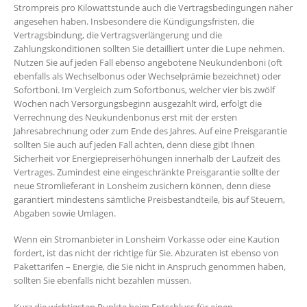
Strompreis pro Kilowattstunde auch die Vertragsbedingungen näher
angesehen haben. Insbesondere die Kündigungsfristen, die
Vertragsbindung, die Vertragsverlängerung und die
Zahlungskonditionen sollten Sie detailliert unter die Lupe nehmen.
Nutzen Sie auf jeden Fall ebenso angebotene Neukundenboni (oft
ebenfalls als Wechselbonus oder Wechselprämie bezeichnet) oder
Sofortboni. Im Vergleich zum Sofortbonus, welcher vier bis zwölf
Wochen nach Versorgungsbeginn ausgezahlt wird, erfolgt die
Verrechnung des Neukundenbonus erst mit der ersten
Jahresabrechnung oder zum Ende des Jahres. Auf eine Preisgarantie
sollten Sie auch auf jeden Fall achten, denn diese gibt Ihnen
Sicherheit vor Energiepreiserhöhungen innerhalb der Laufzeit des
Vertrages. Zumindest eine eingeschränkte Preisgarantie sollte der
neue Stromlieferant in Lonsheim zusichern können, denn diese
garantiert mindestens sämtliche Preisbestandteile, bis auf Steuern,
Abgaben sowie Umlagen.
Wenn ein Stromanbieter in Lonsheim Vorkasse oder eine Kaution
fordert, ist das nicht der richtige für Sie. Abzuraten ist ebenso von
Pakettarifen – Energie, die Sie nicht in Anspruch genommen haben,
sollten Sie ebenfalls nicht bezahlen müssen.
Kurz die wichtigsten Punkte beim Entschluss für einen