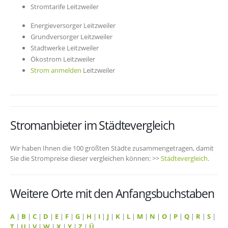
Stromtarife Leitzweiler
Energieversorger Leitzweiler
Grundversorger Leitzweiler
Stadtwerke Leitzweiler
Ökostrom Leitzweiler
Strom anmelden
Leitzweiler
Stromanbieter im Städtevergleich
Wir haben Ihnen die 100 größten Städte zusammengetragen, damit
Sie die Strompreise dieser vergleichen können: >>
Städtevergleich
.
Weitere Orte mit den Anfangsbuchstaben
A
|
B
|
C
|
D
|
E
|
F
|
G
|
H
|
I
|
J
|
K
|
L
|
M
|
N
|
O
|
P
|
Q
|
R
|
S
|
T
|
U
|
V
|
W
|
X
|
Y
|
Z
|
Ü