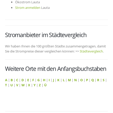
Ökostrom Lauta
Strom anmelden
Lauta
Stromanbieter im Städtevergleich
Wir haben Ihnen die 100 größten Städte zusammengetragen, damit
Sie die Strompreise dieser vergleichen können: >>
Städtevergleich
.
Weitere Orte mit den Anfangsbuchstaben
A
|
B
|
C
|
D
|
E
|
F
|
G
|
H
|
I
|
J
|
K
|
L
|
M
|
N
|
O
|
P
|
Q
|
R
|
S
|
T
|
U
|
V
|
W
|
X
|
Y
|
Z
|
Ü