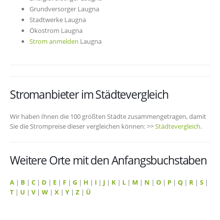
Grundversorger Laugna
Stadtwerke Laugna
Ökostrom Laugna
Strom anmelden
Laugna
Stromanbieter im Städtevergleich
Wir haben Ihnen die 100 größten Städte zusammengetragen, damit
Sie die Strompreise dieser vergleichen können: >>
Städtevergleich
.
Weitere Orte mit den Anfangsbuchstaben
A
|
B
|
C
|
D
|
E
|
F
|
G
|
H
|
I
|
J
|
K
|
L
|
M
|
N
|
O
|
P
|
Q
|
R
|
S
|
T
|
U
|
V
|
W
|
X
|
Y
|
Z
|
Ü