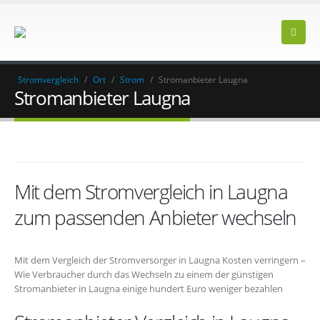
Stromvergleich
/
Ort
/
Strom
/
Stromanbieter Laugna
Stromanbieter Laugna
Mit dem Stromvergleich in Laugna
zum passenden Anbieter wechseln
Mit dem Vergleich der Stromversorger in Laugna Kosten verringern –
Wie Verbraucher durch das Wechseln zu einem der günstigen
Stromanbieter in Laugna einige hundert Euro weniger bezahlen