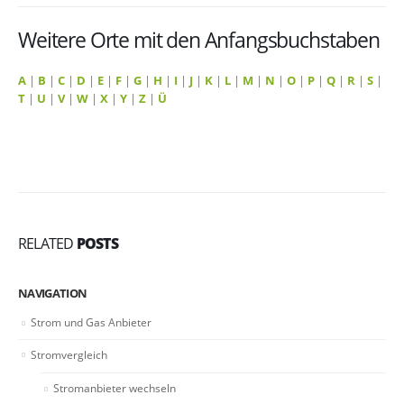
Weitere Orte mit den Anfangsbuchstaben
A
|
B
|
C
|
D
|
E
|
F
|
G
|
H
|
I
|
J
|
K
|
L
|
M
|
N
|
O
|
P
|
Q
|
R
|
S
|
T
|
U
|
V
|
W
|
X
|
Y
|
Z
|
Ü
RELATED
POSTS
NAVIGATION
Strom und Gas Anbieter
Stromvergleich
Stromanbieter wechseln