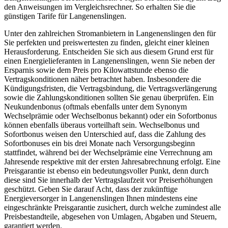
den Anweisungen im Vergleichsrechner. So erhalten Sie die
günstigen Tarife für Langenenslingen.
Unter den zahlreichen Stromanbietern in Langenenslingen den für
Sie perfekten und preiswertesten zu finden, gleicht einer kleinen
Herausforderung. Entscheiden Sie sich aus diesem Grund erst für
einen Energielieferanten in Langenenslingen, wenn Sie neben der
Ersparnis sowie dem Preis pro Kilowattstunde ebenso die
Vertragskonditionen näher betrachtet haben. Insbesondere die
Kündigungsfristen, die Vertragsbindung, die Vertragsverlängerung
sowie die Zahlungskonditionen sollten Sie genau überprüfen. Ein
Neukundenbonus (oftmals ebenfalls unter dem Synonym
Wechselprämie oder Wechselbonus bekannt) oder ein Sofortbonus
können ebenfalls überaus vorteilhaft sein. Wechselbonus und
Sofortbonus weisen den Unterschied auf, dass die Zahlung des
Sofortbonuses ein bis drei Monate nach Versorgungsbeginn
stattfindet, während bei der Wechselprämie eine Verrechnung am
Jahresende respektive mit der ersten Jahresabrechnung erfolgt. Eine
Preisgarantie ist ebenso ein bedeutungsvoller Punkt, denn durch
diese sind Sie innerhalb der Vertragslaufzeit vor Preiserhöhungen
geschützt. Geben Sie darauf Acht, dass der zukünftige
Energieversorger in Langenenslingen Ihnen mindestens eine
eingeschränkte Preisgarantie zusichert, durch welche zumindest alle
Preisbestandteile, abgesehen von Umlagen, Abgaben und Steuern,
garantiert werden.