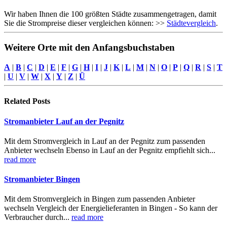
Wir haben Ihnen die 100 größten Städte zusammengetragen, damit
Sie die Strompreise dieser vergleichen können: >>
Städtevergleich
.
Weitere Orte mit den Anfangsbuchstaben
A
|
B
|
C
|
D
|
E
|
F
|
G
|
H
|
I
|
J
|
K
|
L
|
M
|
N
|
O
|
P
|
Q
|
R
|
S
|
T
|
U
|
V
|
W
|
X
|
Y
|
Z
|
Ü
Related
Posts
Stromanbieter Lauf an der Pegnitz
Mit dem Stromvergleich in Lauf an der Pegnitz zum passenden
Anbieter wechseln Ebenso in Lauf an der Pegnitz empfiehlt sich...
read more
Stromanbieter Bingen
Mit dem Stromvergleich in Bingen zum passenden Anbieter
wechseln Vergleich der Energielieferanten in Bingen - So kann der
Verbraucher durch...
read more