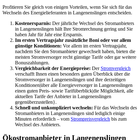
Profitieren Sie gleich von einigen Vorteilen, wenn Sie sich für das
Wechseln des Energielieferanten in Langenenslingen entscheiden.
Kostenersparnis:
Der jährliche Wechsel des Stromanbieters
in Langenenslingen hält Ihre Stromrechnung gering und Sie
haben Jahr für Jahr eine Ersparnis.
Im ersten Vertragsjahr zusätzliche Boni oder vor allem
günstige Konditionen:
Vor allem im ersten Vertragsjahr,
nachdem Sie den Stromanbieter gewechselt haben, bieten die
meisten Stromversorger recht günstige Tarife oder gar weitere
Bonuszahlungen.
Vergleichbarkeit der Energiepreise:
Der
Stromvergleich
verschafft Ihnen einen besonders guten Überblick über die
Stromversorger in Langenenslingen und ihre derzeitigen
Konditionen|über alle Energieversorger in Langenenslingen
einen guten Preis- sowie Tarifüberblick|die Möglichkeit, alle
aktuellen Tarife der Anbieter in Langenenslingen
gegenüberzustellen}.
Schnell und unkompliziert wechseln:
Für das Wechseln des
Stromanbieters in Langenenslingen sind lediglich einige
Minuten erforderlich – vom
Strompreisvergleich
bis zum
Wechsel des Anbieters.
Ökostromanbieter in Langenenslingen