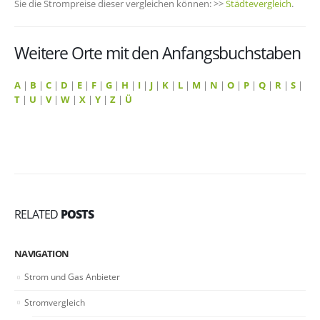
Sie die Strompreise dieser vergleichen können: >>
Städtevergleich
.
Weitere Orte mit den Anfangsbuchstaben
A
|
B
|
C
|
D
|
E
|
F
|
G
|
H
|
I
|
J
|
K
|
L
|
M
|
N
|
O
|
P
|
Q
|
R
|
S
|
T
|
U
|
V
|
W
|
X
|
Y
|
Z
|
Ü
RELATED
POSTS
NAVIGATION
Strom und Gas Anbieter
Stromvergleich