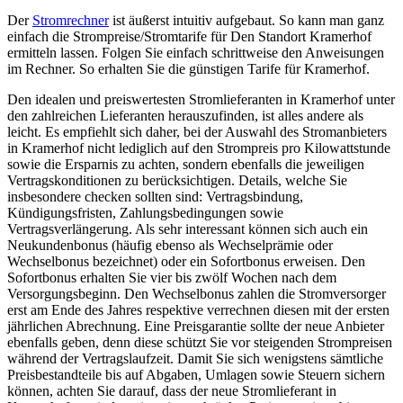
Der
Stromrechner
ist äußerst intuitiv aufgebaut. So kann man ganz
einfach die Strompreise/Stromtarife für Den Standort Kramerhof
ermitteln lassen. Folgen Sie einfach schrittweise den Anweisungen
im Rechner. So erhalten Sie die günstigen Tarife für Kramerhof.
Den idealen und preiswertesten Stromlieferanten in Kramerhof unter
den zahlreichen Lieferanten herauszufinden, ist alles andere als
leicht. Es empfiehlt sich daher, bei der Auswahl des Stromanbieters
in Kramerhof nicht lediglich auf den Strompreis pro Kilowattstunde
sowie die Ersparnis zu achten, sondern ebenfalls die jeweiligen
Vertragskonditionen zu berücksichtigen. Details, welche Sie
insbesondere checken sollten sind: Vertragsbindung,
Kündigungsfristen, Zahlungsbedingungen sowie
Vertragsverlängerung. Als sehr interessant können sich auch ein
Neukundenbonus (häufig ebenso als Wechselprämie oder
Wechselbonus bezeichnet) oder ein Sofortbonus erweisen. Den
Sofortbonus erhalten Sie vier bis zwölf Wochen nach dem
Versorgungsbeginn. Den Wechselbonus zahlen die Stromversorger
erst am Ende des Jahres respektive verrechnen diesen mit der ersten
jährlichen Abrechnung. Eine Preisgarantie sollte der neue Anbieter
ebenfalls geben, denn diese schützt Sie vor steigenden Strompreisen
während der Vertragslaufzeit. Damit Sie sich wenigstens sämtliche
Preisbestandteile bis auf Abgaben, Umlagen sowie Steuern sichern
können, achten Sie darauf, dass der neue Stromlieferant in