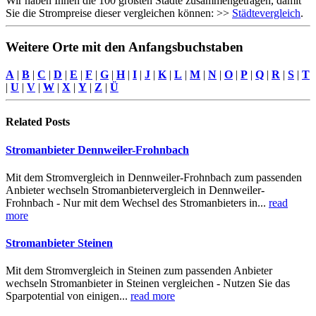
Wir haben Ihnen die 100 größten Städte zusammengetragen, damit
Sie die Strompreise dieser vergleichen können: >>
Städtevergleich
.
Weitere Orte mit den Anfangsbuchstaben
A
|
B
|
C
|
D
|
E
|
F
|
G
|
H
|
I
|
J
|
K
|
L
|
M
|
N
|
O
|
P
|
Q
|
R
|
S
|
T
|
U
|
V
|
W
|
X
|
Y
|
Z
|
Ü
Related
Posts
Stromanbieter Dennweiler-Frohnbach
Mit dem Stromvergleich in Dennweiler-Frohnbach zum passenden
Anbieter wechseln Stromanbietervergleich in Dennweiler-
Frohnbach - Nur mit dem Wechsel des Stromanbieters in...
read
more
Stromanbieter Steinen
Mit dem Stromvergleich in Steinen zum passenden Anbieter
wechseln Stromanbieter in Steinen vergleichen - Nutzen Sie das
Sparpotential von einigen...
read more