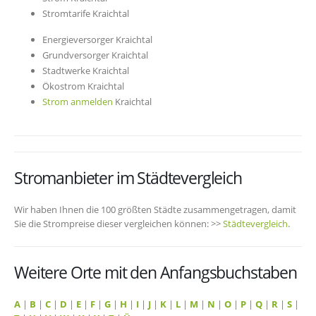
Stromtarife Kraichtal
Energieversorger Kraichtal
Grundversorger Kraichtal
Stadtwerke Kraichtal
Ökostrom Kraichtal
Strom anmelden
Kraichtal
Stromanbieter im Städtevergleich
Wir haben Ihnen die 100 größten Städte zusammengetragen, damit
Sie die Strompreise dieser vergleichen können: >>
Städtevergleich
.
Weitere Orte mit den Anfangsbuchstaben
A
|
B
|
C
|
D
|
E
|
F
|
G
|
H
|
I
|
J
|
K
|
L
|
M
|
N
|
O
|
P
|
Q
|
R
|
S
|