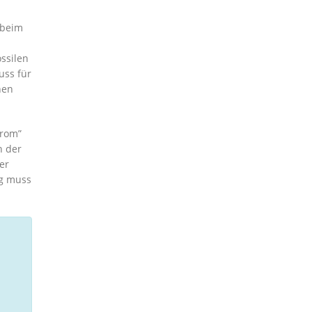
 beim
ssilen
uss für
nen
trom”
n der
er
ng muss