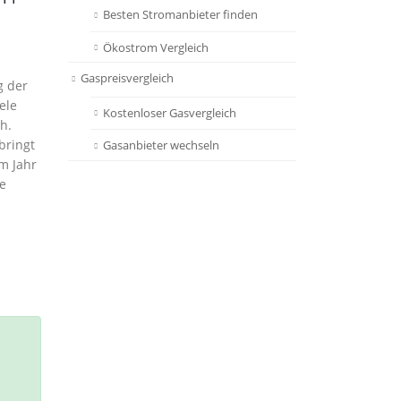
Besten Stromanbieter finden
Ökostrom Vergleich
Gaspreisvergleich
g der
ele
Kostenloser Gasvergleich
h.
bringt
Gasanbieter wechseln
m Jahr
e