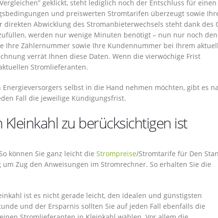
gleichen” geklickt, steht lediglich noch der Entschluss für einen
ragsbedingungen und preiswerten Stromtarifen überzeugt sowie Ihr
r direkten Abwicklung des Stromanbieterwechsels steht dank des 
zufüllen, werden nur wenige Minuten benötigt – nun nur noch den
Sie Ihre Zählernummer sowie Ihre Kundennummer bei Ihrem aktuel
rechnung verrät Ihnen diese Daten. Wenn die vierwöchige Frist
aktuellen Stromlieferanten.
 Energieversorgers selbst in die Hand nehmen möchten, gibt es na
den Fall die jeweilige Kündigungsfrist.
Kleinkahl zu berücksichtigen ist
 So können Sie ganz leicht die
Strompreise
/Stromtarife für Den Sta
zug um Zug den Anweisungen im Stromrechner. So erhalten Sie die
inkahl ist es nicht gerade leicht, den idealen und günstigsten
nde und der Ersparnis sollten Sie auf jeden Fall ebenfalls die
einen Stromlieferanten in Kleinkahl wählen. Vor allem die