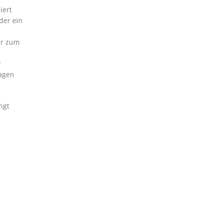
iert
der ein
er zum
r
lagen
ngt
: