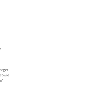
e
orger
 sowie
n}.