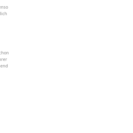
enso
lich
schon
hrer
hend