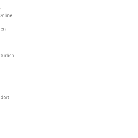
e
Online-
len
türlich
ndort