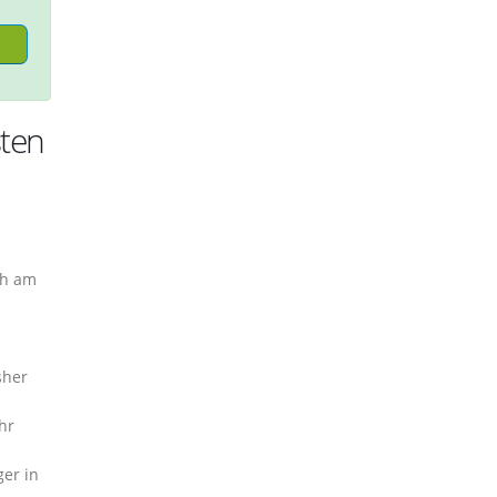
sten
ch am
sher
hr
er in