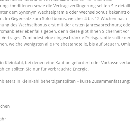
ungskonditionen sowie die Vertragsverlängerung sollten Sie detaill
unter dem Synonym Wechselprämie oder Wechselbonus bekannt) o
in. Im Gegensatz zum Sofortbonus, welcher 4 bis 12 Wochen nach
echnung des Wechselbonus erst mit der ersten Jahresabrechnung od
tromanbieter ebenfalls geben, denn diese gibt Ihnen Sicherheit vor
ertrages. Zumindest eine eingeschränkte Preisgarantie sollte de
nen, welche wenigsten alle Preisbestandteile, bis auf Steuern, Um
n Kleinkahl, bei denen eine Kaution gefordert oder Vorkasse verla
Zahlen sollten Sie nur für verbrauchte Energie.
nbieters in Kleinkahl beherzigensollten – kurze Zusammenfassung
ochen
ahr