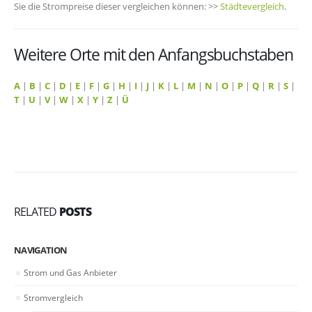
Sie die Strompreise dieser vergleichen können: >>
Städtevergleich
.
Weitere Orte mit den Anfangsbuchstaben
A
|
B
|
C
|
D
|
E
|
F
|
G
|
H
|
I
|
J
|
K
|
L
|
M
|
N
|
O
|
P
|
Q
|
R
|
S
|
T
|
U
|
V
|
W
|
X
|
Y
|
Z
|
Ü
RELATED
POSTS
NAVIGATION
Strom und Gas Anbieter
Stromvergleich