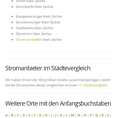
Strom Klein Zecher
Stromtarife Klein Zecher
Energieversorger Klein Zecher
Grundversorger Klein Zecher
Stadtwerke Klein Zecher
Ökostrom Klein Zecher
Strom anmelden
Klein Zecher
Stromanbieter im Städtevergleich
Wir haben Ihnen die 100 größten Städte zusammengetragen, damit
Sie die Strompreise dieser vergleichen können: >>
Städtevergleich
.
Weitere Orte mit den Anfangsbuchstaben
A
|
B
|
C
|
D
|
E
|
F
|
G
|
H
|
I
|
J
|
K
|
L
|
M
|
N
|
O
|
P
|
Q
|
R
|
S
|