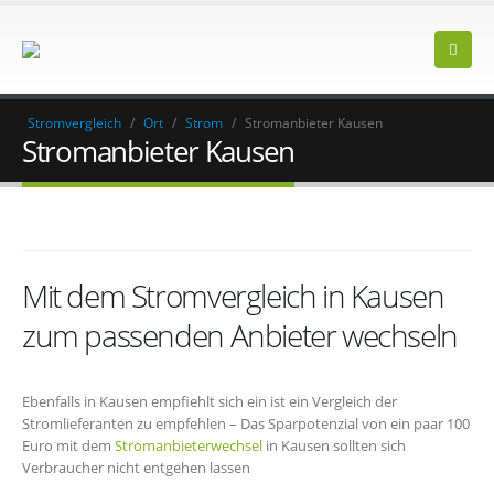
Stromvergleich
/
Ort
/
Strom
/
Stromanbieter Kausen
Stromanbieter Kausen
Mit dem Stromvergleich in Kausen
zum passenden Anbieter wechseln
Ebenfalls in Kausen empfiehlt sich ein ist ein Vergleich der
Stromlieferanten zu empfehlen – Das Sparpotenzial von ein paar 100
Euro mit dem
Stromanbieterwechsel
in Kausen sollten sich
Verbraucher nicht entgehen lassen