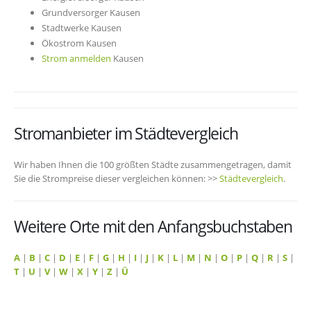
Grundversorger Kausen
Stadtwerke Kausen
Ökostrom Kausen
Strom anmelden
Kausen
Stromanbieter im Städtevergleich
Wir haben Ihnen die 100 größten Städte zusammengetragen, damit
Sie die Strompreise dieser vergleichen können: >>
Städtevergleich
.
Weitere Orte mit den Anfangsbuchstaben
A
|
B
|
C
|
D
|
E
|
F
|
G
|
H
|
I
|
J
|
K
|
L
|
M
|
N
|
O
|
P
|
Q
|
R
|
S
|
T
|
U
|
V
|
W
|
X
|
Y
|
Z
|
Ü