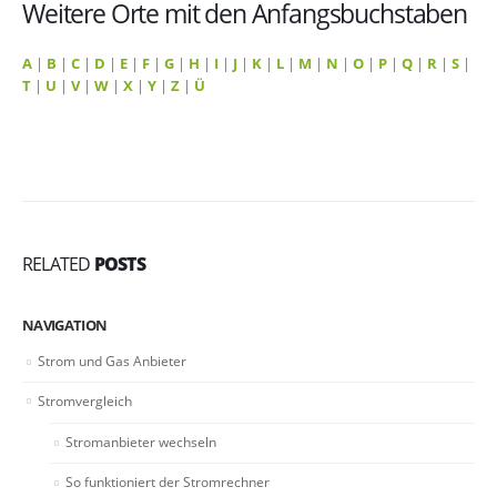
Weitere Orte mit den Anfangsbuchstaben
A
|
B
|
C
|
D
|
E
|
F
|
G
|
H
|
I
|
J
|
K
|
L
|
M
|
N
|
O
|
P
|
Q
|
R
|
S
|
T
|
U
|
V
|
W
|
X
|
Y
|
Z
|
Ü
RELATED
POSTS
NAVIGATION
Strom und Gas Anbieter
Stromvergleich
Stromanbieter wechseln
So funktioniert der Stromrechner