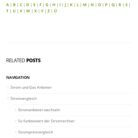
A
|
B
|
C
|
D
|
E
|
F
|
G
|
H
|
I
|
J
|
K
|
L
|
M
|
N
|
O
|
P
|
Q
|
R
|
S
|
T
|
U
|
V
|
W
|
X
|
Y
|
Z
|
Ü
RELATED
POSTS
NAVIGATION
Strom und Gas Anbieter
Stromvergleich
Stromanbieter wechseln
So funktioniert der Stromrechner
Strompreisvergleich