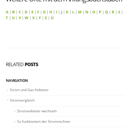
A
|
B
|
C
|
D
|
E
|
F
|
G
|
H
|
I
|
J
|
K
|
L
|
M
|
N
|
O
|
P
|
Q
|
R
|
S
|
T
|
U
|
V
|
W
|
X
|
Y
|
Z
|
Ü
RELATED
POSTS
NAVIGATION
Strom und Gas Anbieter
Stromvergleich
Stromanbieter wechseln
So funktioniert der Stromrechner