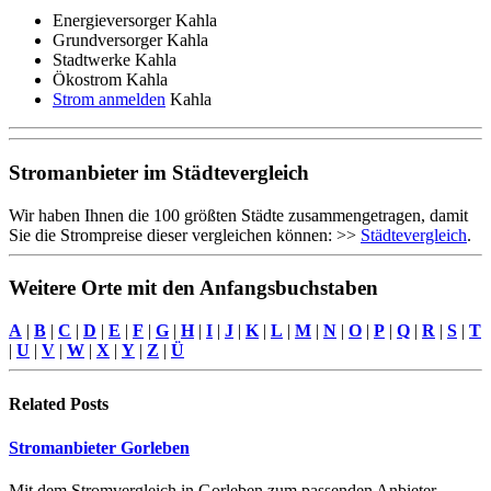
Energieversorger Kahla
Grundversorger Kahla
Stadtwerke Kahla
Ökostrom Kahla
Strom anmelden
Kahla
Stromanbieter im Städtevergleich
Wir haben Ihnen die 100 größten Städte zusammengetragen, damit
Sie die Strompreise dieser vergleichen können: >>
Städtevergleich
.
Weitere Orte mit den Anfangsbuchstaben
A
|
B
|
C
|
D
|
E
|
F
|
G
|
H
|
I
|
J
|
K
|
L
|
M
|
N
|
O
|
P
|
Q
|
R
|
S
|
T
|
U
|
V
|
W
|
X
|
Y
|
Z
|
Ü
Related
Posts
Stromanbieter Gorleben
Mit dem Stromvergleich in Gorleben zum passenden Anbieter