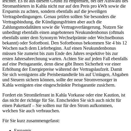
leichter. Es ist aus diesem Grund zu empfehlen, bei der Auswahl des
Stromanbieters in Kahla nicht nur auf den Preis pro kWh sowie die
Ersparnis zu achten, sondern ebenfalls auf die jeweiligen
Vertragsbedingungen. Genau prüfen sollten Sie besonders die
Vertragsbindung, die Kündigungsfristen aber auch die
Zahlungsmodalitäten sowie die Vertragsverlängerung. Nutzen Sie
unbedingt ebenfalls einen angebotenen Neukundenbonus (oftmals
ebenfalls unter dem Synonym Wechselprämie oder Wechselbonus
bekannt) oder Sofortboni. Den Sofortbonus bekommen Sie 4 bis 12
Wochen nach dem Lieferbeginn. Auf einen Neukundenbonus
müssen Sie zumeist bis zum Ende des Jahres respektive bis zur
ersten Jahresabrechnung warten. Achten Sie auf jeden Fall ebenfalls
auf eine Preisgarantie, denn diese gibt Ihnen Sicherheit vor einer
Erhöhung der Energiepreise während der Vertragslaufzeit. Damit
Sie sich wenigstens alle Preisbestandteile bis auf Umlagen, Abgaben
und Steuern sichern können, sollte der neue Stromversorger in
Kahla wenigsten eine eingeschränkte Preisgarantie zusichern.
Fordert ein Stromlieferant in Kahla Vorkasse oder eine Kaution, ist
das nicht der richtige für Sie. Entscheiden Sie sich auch nicht für
einen Pakettarif – Sie sollten nur für den Strom aufkommen,
welchen Sie auch verbrauchen.
Für Sie kurz zusammengefasst:
Ersparnis