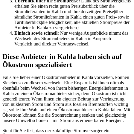
Überblick über die Strompreise:
Dank des Stromvergleichs
erhalten Sie einen recht guten Preisüberblick über die
Stromlieferanten in Kahla und ihre derzeitigen Preise|über
sämtliche Stromlieferanten in Kahla einen guten Preis- sowie
Tarifüberblick|die Möglichkeit, alle aktuellen Strompreise der
Anbieter in Kahla zu vergleichen}.
Einfach sowie schnell:
Nur wenige Augenblicke nimmt das
Wechseln des Stromanbieters in Kahla in Anspruch –
Vergleich und direkter Vertragswechsel.
Diese Anbieter in Kahla haben sich auf
Ökostrom spezialisiert
Falls Sie lieber einer Ökostromanbieter in Kahla vorziehen, können
Sie ebenso zu diesem wechseln. Eine Ersparnis ist Ihnen oftmals
ebenfalls beim Wechsel von ihrem bisherigen Energielieferanten in
Kahla zu einem Ökostromanbieter sicher, denn Ökostrom ist nicht
generell teurer. Wenn Ihnen ein eigener Beitrag zur Verringerung
von nuklearem Strom und Strom aus fossilen Brennstoffen wichtig
ist, sollte Ihre Wahl auf einen Ökostromanbieter in Kahla fallen. Mit
Ökostrom können Sie die Stromrechnung senken und gleichzeitig
unsere Umwelt schonen – mit Strom aus erneuerbaren Energien.
Steht für Sie fest, dass der zukünftige Stromversorger ein