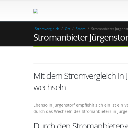
Stromvergleich
/
Ort
/
Strom
/
Stromanbieter Jürgenst
Stromanbieter Jürgenstor
Mit dem Stromvergleich in
wechseln
Ebenso in Jürgenstorf empfiehlt sich ein ist ein
durch das Wechseln des Stromanbieters in Jürge
Durch den Stromanbieterver