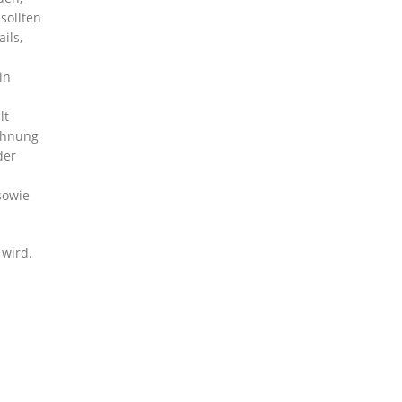
sollten
ils,
in
lt
chnung
der
sowie
 wird.