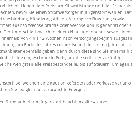
rgleichen. Neben dem Preis pro Kilowattstunde und der Ersparnis 
chten, bevor Sie einen Stromversorger in Jürgenstorf wählen. Deta
ertragsbindung, Kündigungsfristen, Vertragsverlängerung sowie
ftmals ebenso Wechselprämie oder Wechselbonus genannt) oder e
in. Der Unterschied zwischen einem Neukundenbonus sowie einem
s innerhalb von 4 bis 12 Wochen nach Versorgungsbeginn ausgezah
hnung am Ende des Jahres respektive mit der ersten Jahresabre
tromanbieter ebenfalls geben, denn durch diese sind Sie innerhalb 
indest eine eingeschränkte Preisgarantie sollte der zukünftige
elche wenigsten alle Preisbestandteile, bis auf Steuern, Umlagen 
storf, bei welchen eine Kaution gefordert oder Vorkasse verlangt
llten Sie lediglich für verbrauchte Energie.
n Stromanbieterin Jürgenstorf beachtensollte – kurze