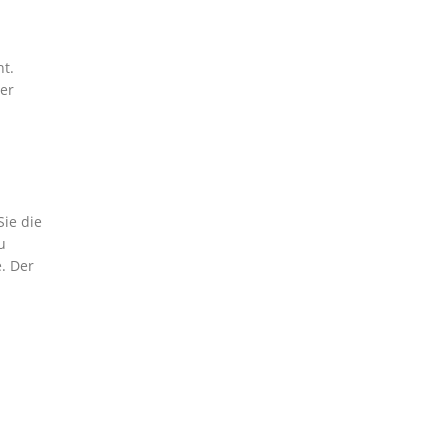
t.
er
ie die
u
. Der