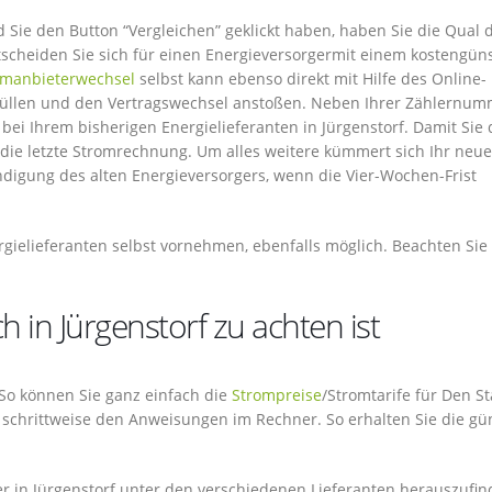
d Sie den Button “Vergleichen” geklickt haben, haben Sie die Qual 
scheiden Sie sich für einen Energieversorgermit einem kostengün
omanbieterwechsel
selbst kann ebenso direkt mit Hilfe des Online-
sfüllen und den Vertragswechsel anstoßen. Neben Ihrer Zählernu
i Ihrem bisherigen Energielieferanten in Jürgenstorf. Damit Sie 
uf die letzte Stromrechnung. Um alles weitere kümmert sich Ihr neue
ndigung des alten Energieversorgers, wenn die Vier-Wochen-Frist
gielieferanten selbst vornehmen, ebenfalls möglich. Beachten Sie
 in Jürgenstorf zu achten ist
. So können Sie ganz einfach die
Strompreise
/Stromtarife für Den S
h schrittweise den Anweisungen im Rechner. So erhalten Sie die gü
r in Jürgenstorf unter den verschiedenen Lieferanten herauszufin