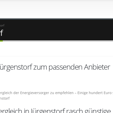
orf
f
 Jürgenstorf zum passenden Anbieter
 Vergleich der Energieversorger zu empfehlen – Einige hundert Euro
nstorf
gleich in Jürgenstorf rasch günstige