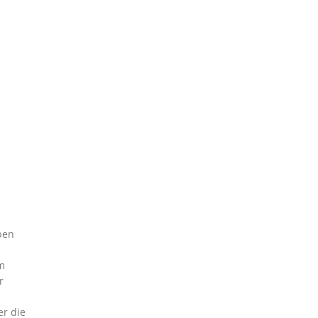
ben
m
r
r die