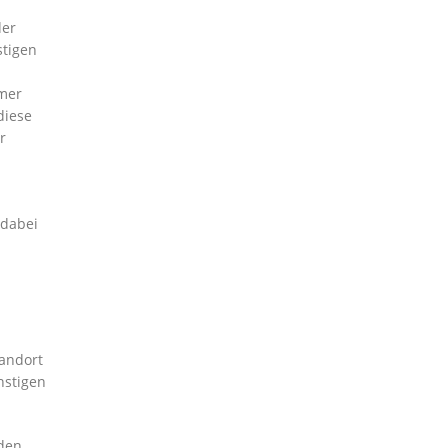
der
stigen
mmer
diese
r
 dabei
tandort
nstigen
den,