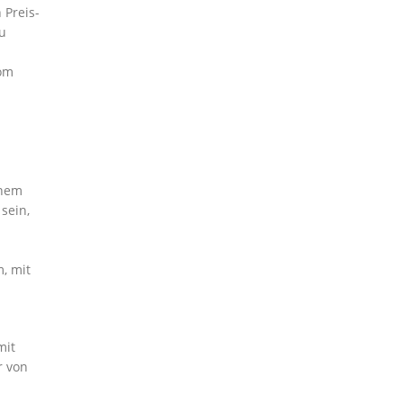
 Preis-
zu
vom
inem
sein,
, mit
mit
r von