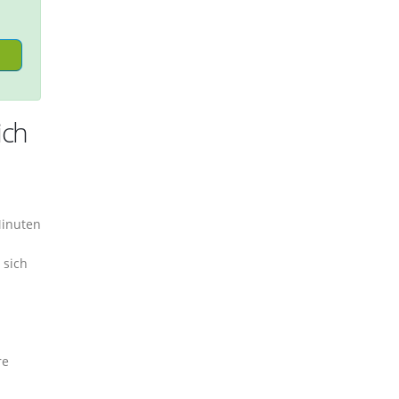
ich
Minuten
 sich
re