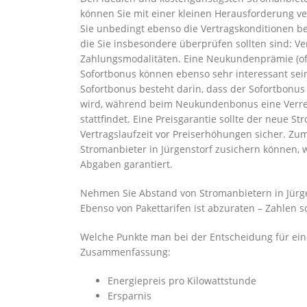
können Sie mit einer kleinen Herausforderung ve
Sie unbedingt ebenso die Vertragskonditionen bea
die Sie insbesondere überprüfen sollten sind: V
Zahlungsmodalitäten. Eine Neukundenprämie (o
Sofortbonus können ebenso sehr interessant se
Sofortbonus besteht darin, dass der Sofortbonu
wird, während beim Neukundenbonus eine Verrec
stattfindet. Eine Preisgarantie sollte der neue S
Vertragslaufzeit vor Preiserhöhungen sicher. Zum
Stromanbieter in Jürgenstorf zusichern können, w
Abgaben garantiert.
Nehmen Sie Abstand von Stromanbietern in Jürgen
Ebenso von Pakettarifen ist abzuraten – Zahlen so
Welche Punkte man bei der Entscheidung für eine
Zusammenfassung:
Energiepreis pro Kilowattstunde
Ersparnis