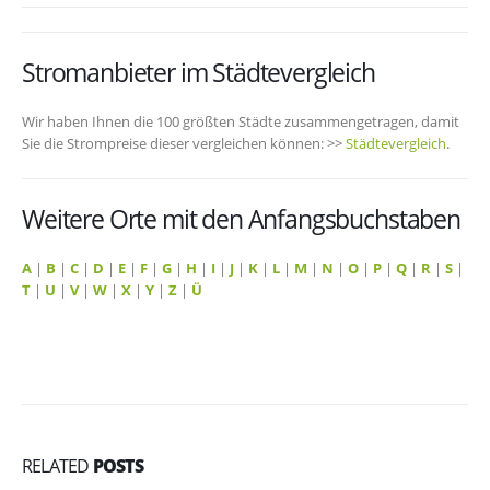
Stromanbieter im Städtevergleich
Wir haben Ihnen die 100 größten Städte zusammengetragen, damit
Sie die Strompreise dieser vergleichen können: >>
Städtevergleich
.
Weitere Orte mit den Anfangsbuchstaben
A
|
B
|
C
|
D
|
E
|
F
|
G
|
H
|
I
|
J
|
K
|
L
|
M
|
N
|
O
|
P
|
Q
|
R
|
S
|
T
|
U
|
V
|
W
|
X
|
Y
|
Z
|
Ü
RELATED
POSTS