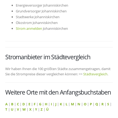
Energieversorger Johanniskirchen
Grundversorger Johanniskirchen
Stadtwerke Johanniskirchen
Ökostrom Johanniskirchen
Strom anmelden
Johanniskirchen
Stromanbieter im Städtevergleich
Wir haben Ihnen die 100 größten Städte zusammengetragen, damit
Sie die Strompreise dieser vergleichen können: >>
Städtevergleich
.
Weitere Orte mit den Anfangsbuchstaben
A
|
B
|
C
|
D
|
E
|
F
|
G
|
H
|
I
|
J
|
K
|
L
|
M
|
N
|
O
|
P
|
Q
|
R
|
S
|
T
|
U
|
V
|
W
|
X
|
Y
|
Z
|
Ü