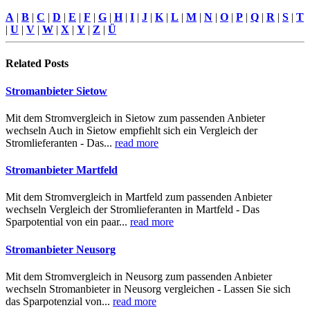
A
|
B
|
C
|
D
|
E
|
F
|
G
|
H
|
I
|
J
|
K
|
L
|
M
|
N
|
O
|
P
|
Q
|
R
|
S
|
T
|
U
|
V
|
W
|
X
|
Y
|
Z
|
Ü
Related
Posts
Stromanbieter Sietow
Mit dem Stromvergleich in Sietow zum passenden Anbieter
wechseln Auch in Sietow empfiehlt sich ein Vergleich der
Stromlieferanten - Das...
read more
Stromanbieter Martfeld
Mit dem Stromvergleich in Martfeld zum passenden Anbieter
wechseln Vergleich der Stromlieferanten in Martfeld - Das
Sparpotential von ein paar...
read more
Stromanbieter Neusorg
Mit dem Stromvergleich in Neusorg zum passenden Anbieter
wechseln Stromanbieter in Neusorg vergleichen - Lassen Sie sich
das Sparpotenzial von...
read more