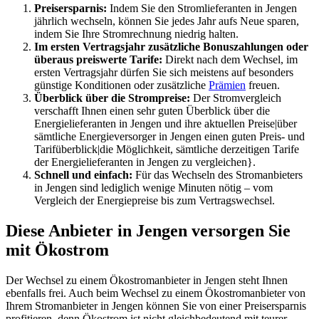
Preisersparnis:
Indem Sie den Stromlieferanten in Jengen
jährlich wechseln, können Sie jedes Jahr aufs Neue sparen,
indem Sie Ihre Stromrechnung niedrig halten.
Im ersten Vertragsjahr zusätzliche Bonuszahlungen oder
überaus preiswerte Tarife:
Direkt nach dem Wechsel, im
ersten Vertragsjahr dürfen Sie sich meistens auf besonders
günstige Konditionen oder zusätzliche
Prämien
freuen.
Überblick über die Strompreise:
Der Stromvergleich
verschafft Ihnen einen sehr guten Überblick über die
Energielieferanten in Jengen und ihre aktuellen Preise|über
sämtliche Energieversorger in Jengen einen guten Preis- und
Tarifüberblick|die Möglichkeit, sämtliche derzeitigen Tarife
der Energielieferanten in Jengen zu vergleichen}.
Schnell und einfach:
Für das Wechseln des Stromanbieters
in Jengen sind lediglich wenige Minuten nötig – vom
Vergleich der Energiepreise bis zum Vertragswechsel.
Diese Anbieter in Jengen versorgen Sie
mit Ökostrom
Der Wechsel zu einem Ökostromanbieter in Jengen steht Ihnen
ebenfalls frei. Auch beim Wechsel zu einem Ökostromanbieter von
Ihrem Stromanbieter in Jengen können Sie von einer Preisersparnis
profitieren, denn Ökostrom ist nicht gleichbedeutend mit teurer