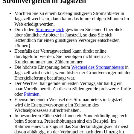
Stromvergleich in Jagstzell
Möchten Sie zu einem kostengünstigeren Stromanbieter in
Jagstzell wechseln, dann kann das in nur einigen Minuten im
Web erledigt werden.
Durch den
Stromvergleich
gewinnen Sie einen Überblick
über sämtliche Anbieter in Jagstzell, so dass Sie sich
letztendlich für einen günstigeren Versorger entscheiden
können}.
Ebenfalls der Vertragswechsel kann direkt online
durchgeführt werden. Sie benötigen nicht mehr als:
Kundennummer und Zählernummer.
Die höchste Einsparung beim
Wechsel des Stromanbieters
in
Jagstzell wird erzielt, wenn bisher der Grundversorger mit der
Energielieferung beauftragt war.
Der Wechsel hält gerade im ersten Vertragsjahr häufig ein
paar Vorteile bereit. Zu diesen zählen gerade preiswerte Tarife
oder
Prämien
.
Ebenso bei einem Wechsel des Stromanbieters in Jagstzell
wird die Energieversorgung im Zeitraum des
Wechselprozesses aufrechterhalten.
In besonderen Fällen steht Ihnen ein Sonderkündigungsrecht
beim Strom zu, Preiserhöhungen sind ein Beispiel. Im
Rahmen eines Umzugs ist das Sonderkündigungsrecht meist
davon abhängig, ob der Verbraucher nach dem Umzug im