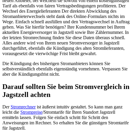
neuen Anbieter, bei welchem sie sowohl von einem kostengünstigen
Tarif als ebenfalls von fairen Vertragsbedingungen profitieren. Der
Wechsel des Energielieferanten Der direkten Abwicklung des
Stromanbieterwechsels steht dank des Online-Formulars nichts im
Wege. Einfach schnell ausfüllen und den Vertragswechsel in Auftrag
geben. Was Sie hierfür benötigen? Ihre Kundennummer bei Ihrem
aktuellen Energieversorger in Jagstzell sowie Ihre Zählernummer. In
der letzten Stromrechnung finden Sie diese Daten überaus schnell.
Alles andere wird von Ihrem neuen Stromversorger in Jagstzell
durchgeführt, ebenfalls die Kündigung des alten Stromlieferanten,
vorausgesetzt die vierwöchige Frist bleibt gewahrt.
Die Kündigung des bisherigen Stromanbieters können Sie
selbstverständlich ebenfalls eigenständig vornehmen. Verpassen Sie
aber die Kündigungsfrist nicht.
Darauf sollten Sie beim Stromvergleich in
Jagstzell achten
Der
Stromrechner
ist äußerst intuitiv gestaltet. So kann man ganz
leicht die
Strompreise
/Stromtarife für Ihren Standort Jagstzell
ermitteln lassen. Folgen Sie einfach schritt für Schritt den
Anweisungen im Rechner. So erhalten Sie die günstigen Stromtarife
für Jagstzell.