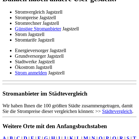
Stromvergleich Jagstzell
Strompreise Jagstzell
Stromrechner Jagstzell
Günstige Stromanbieter
Jagstzell
Strom Jagstzell
Stromtarife Jagstzell
Energieversorger Jagstzell
Grundversorger Jagstzell
Stadtwerke Jagstzell
Ökostrom Jagstzell
Strom anmelden
Jagstzell
Stromanbieter im Städtevergleich
Wir haben Ihnen die 100 größten Städte zusammengetragen, damit
Sie die Strompreise dieser vergleichen können: >>
Städtevergleich
.
Weitere Orte mit den Anfangsbuchstaben
A
|
B
|
C
|
D
|
E
|
F
|
G
|
H
|
I
|
J
|
K
|
L
|
M
|
N
|
O
|
P
|
Q
|
R
|
S
|
T