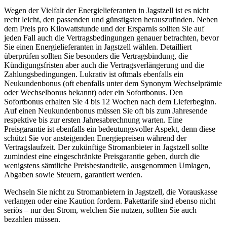
Wegen der Vielfalt der Energielieferanten in Jagstzell ist es nicht
recht leicht, den passenden und günstigsten herauszufinden. Neben
dem Preis pro Kilowattstunde und der Ersparnis sollten Sie auf
jeden Fall auch die Vertragsbedingungen genauer betrachten, bevor
Sie einen Energielieferanten in Jagstzell wählen. Detailliert
überprüfen sollten Sie besonders die Vertragsbindung, die
Kündigungsfristen aber auch die Vertragsverlängerung und die
Zahlungsbedingungen. Lukrativ ist oftmals ebenfalls ein
Neukundenbonus (oft ebenfalls unter dem Synonym Wechselprämie
oder Wechselbonus bekannt) oder ein Sofortbonus. Den
Sofortbonus erhalten Sie 4 bis 12 Wochen nach dem Lieferbeginn.
Auf einen Neukundenbonus müssen Sie oft bis zum Jahresende
respektive bis zur ersten Jahresabrechnung warten. Eine
Preisgarantie ist ebenfalls ein bedeutungsvoller Aspekt, denn diese
schützt Sie vor ansteigenden Energiepreisen während der
Vertragslaufzeit. Der zukünftige Stromanbieter in Jagstzell sollte
zumindest eine eingeschränkte Preisgarantie geben, durch die
wenigstens sämtliche Preisbestandteile, ausgenommen Umlagen,
Abgaben sowie Steuern, garantiert werden.
Wechseln Sie nicht zu Stromanbietern in Jagstzell, die Vorauskasse
verlangen oder eine Kaution fordern. Pakettarife sind ebenso nicht
seriös – nur den Strom, welchen Sie nutzen, sollten Sie auch
bezahlen müssen.