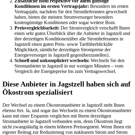
Zusätzliche Boni respektive vor allem günstige
Konditionen im ersten Vertragsjahr:
Besonders im ersten
Vertragsjahr, nachdem Sie den Stromlieferanten gewechselt
haben, bieten die meisten Stromversorger besonders
kostengünstige Konditionen oder sogar weitere Boni.
Preisvergleichbarkeit:
Der Stromvergleich verschafft Ihnen
einen sehr guten Überblick über die Anbieter in Jagstzell und
ihre derzeitigen Konditionen|über alle Stromlieferanten in
Jagstzell einen guten Preis- sowie Tarifüberblick|die
Möglichkeit, sämtliche derzeitigen Strompreise der
Energieversorger in Jagstzell gegenüberzustellen}.
Schnell und unkompliziert wechseln:
Wechseln Sie den
Stromanbieter in Jagstzell in nur wenigen Minuten – vom
Vergleich der Energiepreise bis zum Vertragswechsel.
Diese Anbieter in Jagstzell haben sich auf
Ökostrom spezialisiert
Der Wechsel zu einem Ökostromanbieter in Jagstzell steht Ihnen
ebenso frei. Ja, und sogar das Wechseln zu einem Ökostromanbieter
kann mit einer Ersparnis verglichen mit Ihrem derzeitigen
Stromanbieter in Jagstzell verbunden sein, denn Ökostrom liegt
nicht zwangsläufig in einem höheren Preissegment. Wenn Ihnen ein
eigener Beitrag zur Reduzierung von nuklearem Strom und Strom