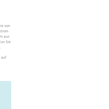
ie von
strom
om aus
Tun Sie
.
 auf