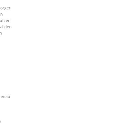
sorger
en
nutzen
zt den
n
chenau
n