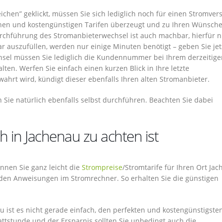
chen” geklickt, müssen Sie sich lediglich noch für einen Stromver
onen und kostengünstigen Tarifen überzeugt und zu Ihren Wünsch
rchführung des Stromanbieterwechsel ist auch machbar, hierfür 
r auszufüllen, werden nur einige Minuten benötigt – geben Sie jet
chsel müssen Sie lediglich die Kundennummer bei Ihrem derzeitige
en. Werfen Sie einfach einen kurzen Blick in Ihre letzte
ahrt wird, kündigt dieser ebenfalls Ihren alten Stromanbieter.
Sie natürlich ebenfalls selbst durchführen. Beachten Sie dabei
 in Jachenau zu achten ist
können Sie ganz leicht die
Strompreise
/Stromtarife für Ihren Ort Ja
e den Anweisungen im Stromrechner. So erhalten Sie die günstigen
u ist es nicht gerade einfach, den perfekten und kostengünstigste
ttstunde und der Ersparnis sollten Sie unbedingt auch die