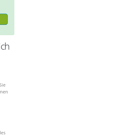
ich
Sie
inen
des