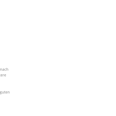
 nach
tere
 guten