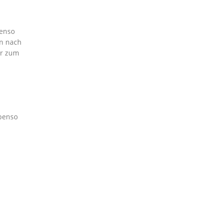
benso
en nach
er zum
ebenso