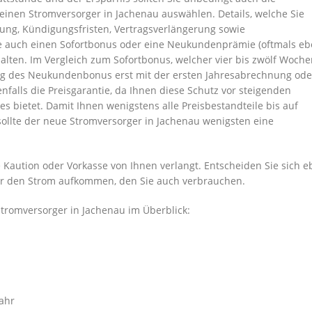
einen Stromversorger in Jachenau auswählen. Details, welche Sie
ung, Kündigungsfristen, Vertragsverlängerung sowie
e auch einen Sofortbonus oder eine Neukundenprämie (oftmals e
ten. Im Vergleich zum Sofortbonus, welcher vier bis zwölf Woch
nung des Neukundenbonus erst mit der ersten Jahresabrechnung od
nfalls die Preisgarantie, da Ihnen diese Schutz vor steigenden
s bietet. Damit Ihnen wenigstens alle Preisbestandteile bis auf
ollte der neue Stromversorger in Jachenau wenigsten eine
e Kaution oder Vorkasse von Ihnen verlangt. Entscheiden Sie sich 
ch für den Strom aufkommen, den Sie auch verbrauchen.
Stromversorger in Jachenau im Überblick:
ahr