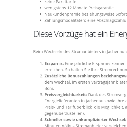
keine Pakettarife
wenigstens 12 Monate Preisgarantie
Neukundenprämie beziehungsweise Sofor
Zahlungsmodalitäten: eine Abschlagszahlu
Diese Vorzüge hat ein Ener
Beim Wechseln des Stromanbieters in Jachenau e
Ersparnis:
Eine jährliche Ersparnis können
erreichen. So halten Sie Ihre Stromrechnun
Zusätzliche Bonuszahlungen beziehungswei
dem Wechsel, im ersten Vertragsjahr biete
Boni.
Preisvergleichbarkeit:
Dank des Stromvergl
Energielieferanten in Jachenau sowie ihre
Preis- und Tarifüberblick|die Möglichkeit, 
gegenüberzustellen}.
Schneller sowie unkomplizierter Wechsel:
Minuten nötig – Stromanbieter vergleichen