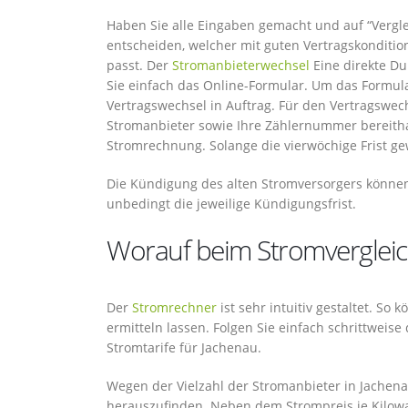
Haben Sie alle Eingaben gemacht und auf “Verglei
entscheiden, welcher mit guten Vertragskonditi
passt. Der
Stromanbieterwechsel
Eine direkte Du
Sie einfach das Online-Formular. Um das Formula
Vertragswechsel in Auftrag. Für den Vertragswe
Stromanbieter sowie Ihre Zählernummer bereithalt
Stromrechnung. Solange die vierwöchige Frist gew
Die Kündigung des alten Stromversorgers können 
unbedingt die jeweilige Kündigungsfrist.
Worauf beim Stromvergleich
Der
Stromrechner
ist sehr intuitiv gestaltet. So 
ermitteln lassen. Folgen Sie einfach schrittweis
Stromtarife für Jachenau.
Wegen der Vielzahl der Stromanbieter in Jachena
herauszufinden. Neben dem Strompreis je Kilowa