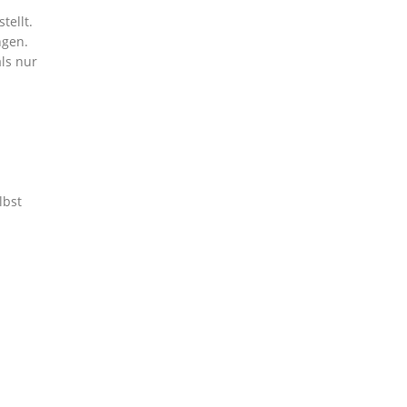
tellt.
ngen.
ls nur
lbst