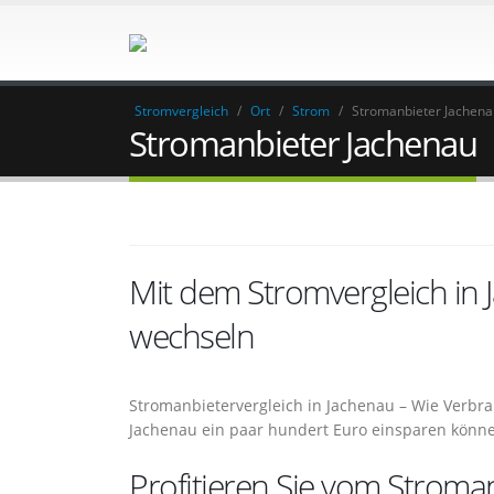
Stromvergleich
/
Ort
/
Strom
/
Stromanbieter Jachena
Stromanbieter Jachenau
Mit dem Stromvergleich in
wechseln
Stromanbietervergleich in Jachenau – Wie Verbr
Jachenau ein paar hundert Euro einsparen könn
Profitieren Sie vom Stroman