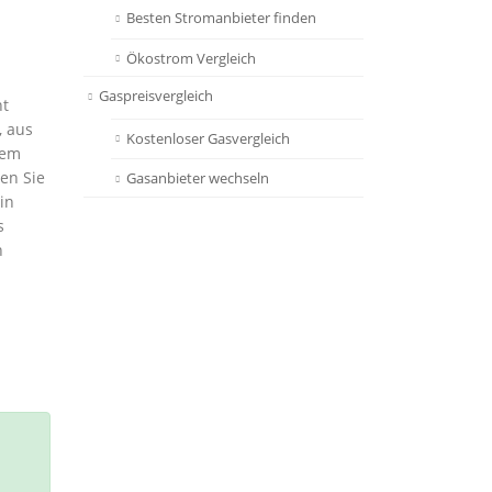
Besten Stromanbieter finden
Ökostrom Vergleich
Gaspreisvergleich
ht
, aus
Kostenloser Gasvergleich
nem
en Sie
Gasanbieter wechseln
in
s
h