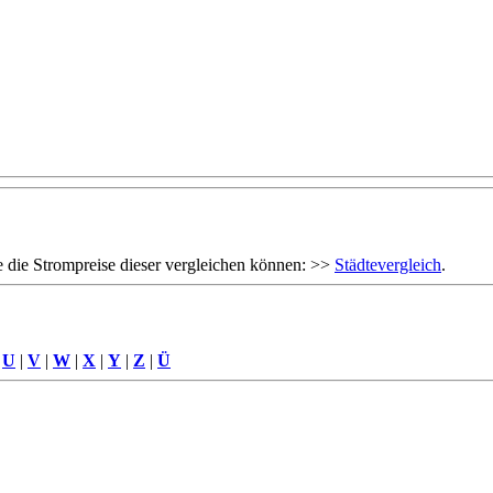
 die Strompreise dieser vergleichen können: >>
Städtevergleich
.
|
U
|
V
|
W
|
X
|
Y
|
Z
|
Ü