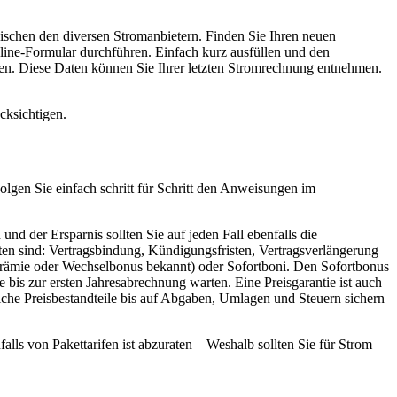
schen den diversen Stromanbietern. Finden Sie Ihren neuen
nline-Formular durchführen. Einfach kurz ausfüllen und den
en. Diese Daten können Sie Ihrer letzten Stromrechnung entnehmen.
cksichtigen.
Folgen Sie einfach schritt für Schritt den Anweisungen im
nd der Ersparnis sollten Sie auf jeden Fall ebenfalls die
lten sind: Vertragsbindung, Kündigungsfristen, Vertragsverlängerung
rämie oder Wechselbonus bekannt) oder Sofortboni. Den Sofortbonus
bis zur ersten Jahresabrechnung warten. Eine Preisgarantie ist auch
liche Preisbestandteile bis auf Abgaben, Umlagen und Steuern sichern
alls von Pakettarifen ist abzuraten – Weshalb sollten Sie für Strom