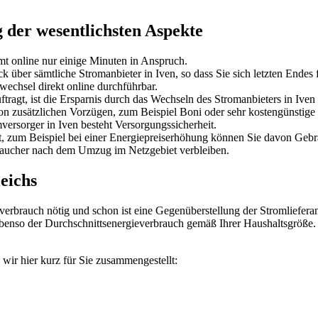
der wesentlichsten Aspekte
t online nur einige Minuten in Anspruch.
 über sämtliche Stromanbieter in Iven, so dass Sie sich letzten Endes 
echsel direkt online durchführbar.
tragt, ist die Ersparnis durch das Wechseln des Stromanbieters in Iven
on zusätzlichen Vorzügen, zum Beispiel Boni oder sehr kostengünstige 
rsorger in Iven besteht Versorgungssicherheit.
t, zum Beispiel bei einer Energiepreiserhöhung können Sie davon Ge
raucher nach dem Umzug im Netzgebiet verbleiben.
eichs
erbrauch nötig und schon ist eine Gegenüberstellung der Stromlieferan
 ebenso der Durchschnittsenergieverbrauch gemäß Ihrer Haushaltsgröße.
wir hier kurz für Sie zusammengestellt: