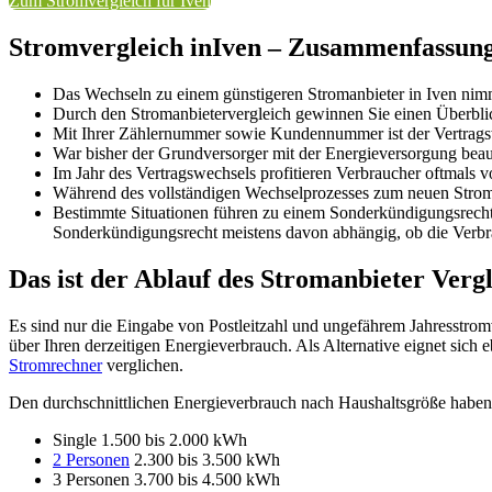
Zum Stromvergleich für Iven
Stromvergleich inIven – Zusammenfassung 
Das Wechseln zu einem günstigeren Stromanbieter in Iven nimm
Durch den Stromanbietervergleich gewinnen Sie einen Überblick
Mit Ihrer Zählernummer sowie Kundennummer ist der Vertragsw
War bisher der Grundversorger mit der Energieversorgung beauf
Im Jahr des Vertragswechsels profitieren Verbraucher oftmals v
Während des vollständigen Wechselprozesses zum neuen Stromve
Bestimmte Situationen führen zu einem Sonderkündigungsrech
Sonderkündigungsrecht meistens davon abhängig, ob die Verb
Das ist der Ablauf des Stromanbieter Vergl
Es sind nur die Eingabe von Postleitzahl und ungefährem Jahresstromv
über Ihren derzeitigen Energieverbrauch. Als Alternative eignet sich
Stromrechner
verglichen.
Den durchschnittlichen Energieverbrauch nach Haushaltsgröße haben 
Single 1.500 bis 2.000 kWh
2 Personen
2.300 bis 3.500 kWh
3 Personen 3.700 bis 4.500 kWh