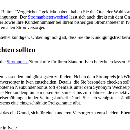
utton “Vergleichen” geklickt haben, haben Sie die Qual der Wahl zwi
edingungen. Der
Stromanbieterwechsel
lässt sich auch direkt mit dem O
er sowie Ihre Kundennummer bei Ihrem bisherigen Stromanbieter in Iv
ren alten Stromversorger.
selbst kündigen. Unbedingt nötig ist, dass Sie die Kündigungsfrist berü
hten sollten
 die
Strompreise
/Stromtarife für Ihren Standort Iven berechnen lassen. 
den passenden und günstigsten zu finden. Neben dem Strompreis je kWh u
omversorger in Iven entscheiden. Details, die Sie besonders checken sol
ebotenen Neukundenbonus (oft ebenfalls unter dem Synonym Wechselp
ne Neukundenprämie müssen Sie zumeist bis zum Jahresende respektive 
reiserhöhungen in der Vertragslaufzeit. Damit Sie sich wenigstens sämt
stens eine eingeschränkte Preisgarantie gibt.
t das ein Grund, sich für einen anderen Versorger zu entscheiden. Ebenf
r in Iven: