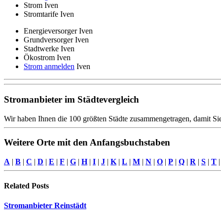
Strom Iven
Stromtarife Iven
Energieversorger Iven
Grundversorger Iven
Stadtwerke Iven
Ökostrom Iven
Strom anmelden
Iven
Stromanbieter im Städtevergleich
Wir haben Ihnen die 100 größten Städte zusammengetragen, damit Sie
Weitere Orte mit den Anfangsbuchstaben
A
|
B
|
C
|
D
|
E
|
F
|
G
|
H
|
I
|
J
|
K
|
L
|
M
|
N
|
O
|
P
|
Q
|
R
|
S
|
T
Related
Posts
Stromanbieter Reinstädt