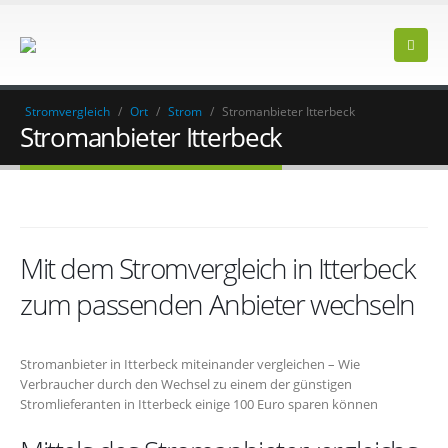
Stromvergleich
/
Ort
/
Strom
/
Stromanbieter Itterbeck
Stromanbieter Itterbeck
Mit dem Stromvergleich in Itterbeck
zum passenden Anbieter wechseln
Stromanbieter in Itterbeck miteinander vergleichen – Wie
Verbraucher durch den Wechsel zu einem der günstigen
Stromlieferanten in Itterbeck einige 100 Euro sparen können