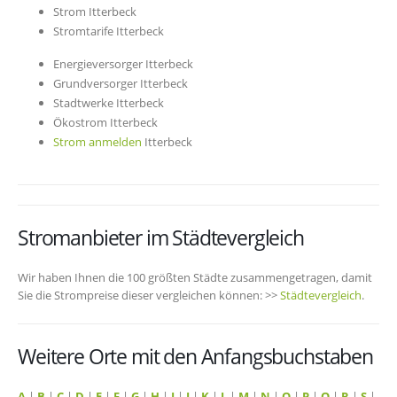
Strom Itterbeck
Stromtarife Itterbeck
Energieversorger Itterbeck
Grundversorger Itterbeck
Stadtwerke Itterbeck
Ökostrom Itterbeck
Strom anmelden
Itterbeck
Stromanbieter im Städtevergleich
Wir haben Ihnen die 100 größten Städte zusammengetragen, damit
Sie die Strompreise dieser vergleichen können: >>
Städtevergleich
.
Weitere Orte mit den Anfangsbuchstaben
A
|
B
|
C
|
D
|
E
|
F
|
G
|
H
|
I
|
J
|
K
|
L
|
M
|
N
|
O
|
P
|
Q
|
R
|
S
|