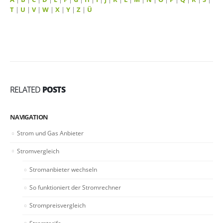
T
|
U
|
V
|
W
|
X
|
Y
|
Z
|
Ü
RELATED
POSTS
NAVIGATION
Strom und Gas Anbieter
Stromvergleich
Stromanbieter wechseln
So funktioniert der Stromrechner
Strompreisvergleich