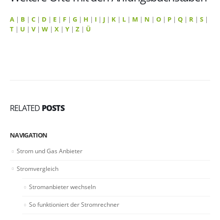
A
|
B
|
C
|
D
|
E
|
F
|
G
|
H
|
I
|
J
|
K
|
L
|
M
|
N
|
O
|
P
|
Q
|
R
|
S
|
T
|
U
|
V
|
W
|
X
|
Y
|
Z
|
Ü
RELATED
POSTS
NAVIGATION
Strom und Gas Anbieter
Stromvergleich
Stromanbieter wechseln
So funktioniert der Stromrechner