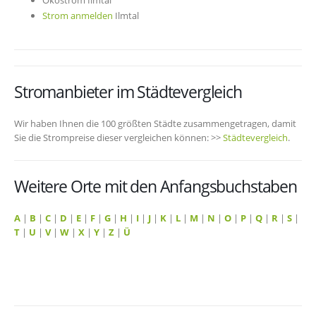
Ökostrom Ilmtal
Strom anmelden
Ilmtal
Stromanbieter im Städtevergleich
Wir haben Ihnen die 100 größten Städte zusammengetragen, damit
Sie die Strompreise dieser vergleichen können: >>
Städtevergleich
.
Weitere Orte mit den Anfangsbuchstaben
A
|
B
|
C
|
D
|
E
|
F
|
G
|
H
|
I
|
J
|
K
|
L
|
M
|
N
|
O
|
P
|
Q
|
R
|
S
|
T
|
U
|
V
|
W
|
X
|
Y
|
Z
|
Ü