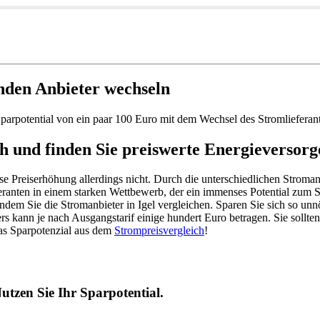
nden Anbieter wechseln
arpotential von ein paar 100 Euro mit dem Wechsel des Stromlieferanten
h und finden Sie preiswerte Energieversorg
Preiserhöhung allerdings nicht. Durch die unterschiedlichen Stromanbie
anten in einem starken Wettbewerb, der ein immenses Potential zum Sp
indem Sie die Stromanbieter in Igel vergleichen. Sparen Sie sich so unn
rs kann je nach Ausgangstarif einige hundert Euro betragen. Sie sollte
as Sparpotenzial aus dem
Strompreisvergleich
!
utzen Sie Ihr Sparpotential.