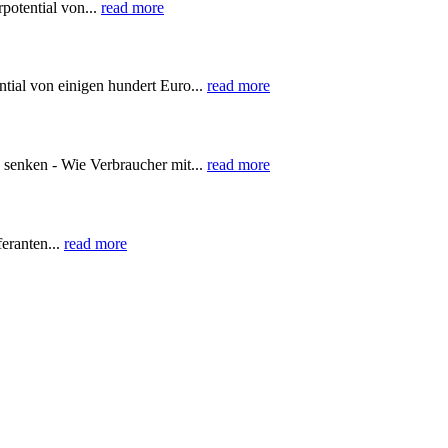
potential von...
read more
tial von einigen hundert Euro...
read more
senken - Wie Verbraucher mit...
read more
eranten...
read more