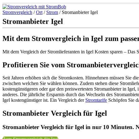
Stromvergleich
/
Ort
/
Strom
/
Stromanbieter Igel
Stromanbieter Igel
Mit dem Stromvergleich in Igel zum passe
Mit dem Vergleich der Stromlieferanten in Igel Kosten sparen – Das Sp
Profitieren Sie vom Stromanbietervergleic
Seit Jahren erhöhen sich die Stromkosten. Hinnehmen müssen Sie diese 
zwischen welchen Sie wählen können. Zudem stehen diese Stromliefer
kostengünstigeren oder gar den preiswertesten Stromanbieter in Igel, 
anderes. Die jährliche Ersparnis durch das Wechseln des Stromanbiete
Igel kostengünstiger ist. Ein Vergleich der
Stromtarife
Schöpfen Sie d
Stromanbieter Vergleich für Igel
Stromanbieter Vergleich für Igel in nur 10 Minuten. N