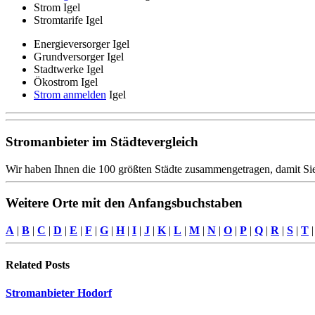
Strom Igel
Stromtarife Igel
Energieversorger Igel
Grundversorger Igel
Stadtwerke Igel
Ökostrom Igel
Strom anmelden
Igel
Stromanbieter im Städtevergleich
Wir haben Ihnen die 100 größten Städte zusammengetragen, damit Sie
Weitere Orte mit den Anfangsbuchstaben
A
|
B
|
C
|
D
|
E
|
F
|
G
|
H
|
I
|
J
|
K
|
L
|
M
|
N
|
O
|
P
|
Q
|
R
|
S
|
T
Related
Posts
Stromanbieter Hodorf