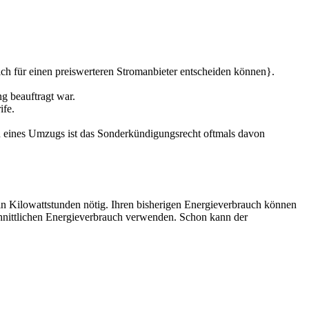
ich für einen preiswerteren Stromanbieter entscheiden können}.
g beauftragt war.
ife.
en eines Umzugs ist das Sonderkündigungsrecht oftmals davon
s in Kilowattstunden nötig. Ihren bisherigen Energieverbrauch können
hnittlichen Energieverbrauch verwenden. Schon kann der