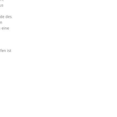
us
nde des
en
s eine
fen ist