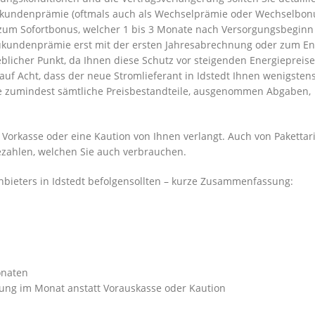
Neukundenprämie (oftmals auch als Wechselprämie oder Wechselbon
 zum Sofortbonus, welcher 1 bis 3 Monate nach Versorgungsbeginn
eukundenprämie erst mit der ersten Jahresabrechnung oder zum E
geblicher Punkt, da Ihnen diese Schutz vor steigenden Energiepreis
auf Acht, dass der neue Stromlieferant in Idstedt Ihnen wenigsten
die zumindest sämtliche Preisbestandteile, ausgenommen Abgaben,
 Vorkasse oder eine Kaution von Ihnen verlangt. Auch von Pakettari
bezahlen, welchen Sie auch verbrauchen.
nbieters in Idstedt befolgensollten – kurze Zusammenfassung:
onaten
ung im Monat anstatt Vorauskasse oder Kaution