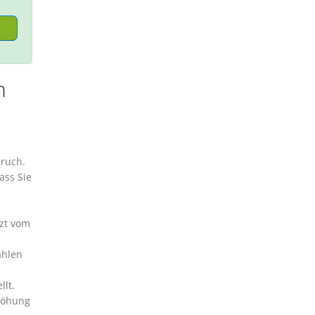
n
pruch.
ass Sie
tzt vom
ählen
lt.
rhöhung