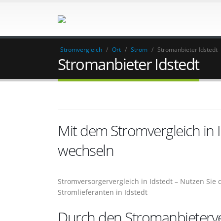
Stromvergleich
/
Ort
/
Strom
/
Stromanbieter Idstedt
Stromanbieter Idstedt
Mit dem Stromvergleich in
wechseln
Stromversorgervergleich in Idstedt – Nutzen Sie
Stromlieferanten in Idstedt
Durch den Stromanbieterver