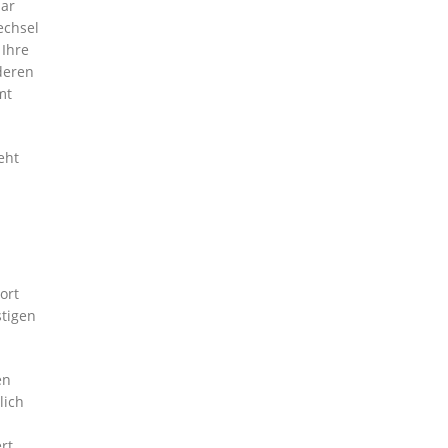
lar
echsel
 Ihre
deren
mt
eht
ort
stigen
en
lich
rt