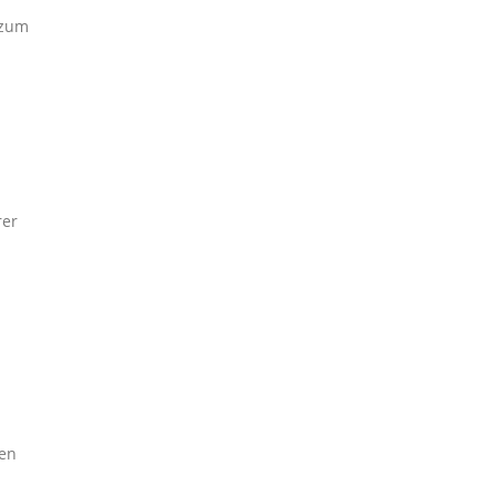
 zum
rer
nen