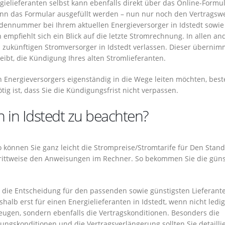
ielieferanten selbst kann ebenfalls direkt über das Online-Formu
nn das Formular ausgefüllt werden – nun nur noch den Vertragsw
dennummer bei Ihrem aktuellen Energieversorger in Idstedt sowie
mpfiehlt sich ein Blick auf die letzte Stromrechnung. In allen an
n zukünftigen Stromversorger in Idstedt verlassen. Dieser übernim
eibt, die Kündigung Ihres alten Stromlieferanten.
n Energieversorgers eigenständig in die Wege leiten möchten, best
ig ist, dass Sie die Kündigungsfrist nicht verpassen.
h in Idstedt zu beachten?
 So können Sie ganz leicht die Strompreise/Stromtarife für Den Stand
chrittweise den Anweisungen im Rechner. So bekommen Sie die gün
ht die Entscheidung für den passenden sowie günstigsten Lieferant
shalb erst für einen Energielieferanten in Idstedt, wenn nicht ledig
eugen, sondern ebenfalls die Vertragskonditionen. Besonders die
ungskonditionen und die Vertragsverlängerung sollten Sie detaillie