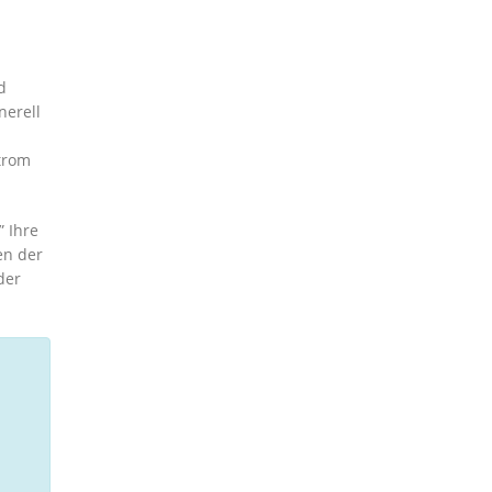
d
nerell
Strom
 Ihre
en der
der