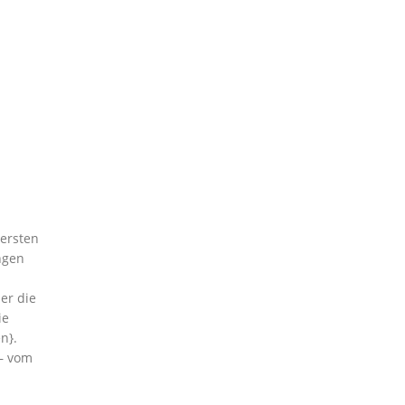
ersten
ngen
er die
ie
n}.
 – vom