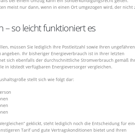
alls bei einem Umzug kann ein Sonderkündigungsrecht gelten.
ten meist nur dann, wenn in einen Ort umgezogen wird, der nicht
– so leicht funktioniert es
en, müssen Sie lediglich Ihre Postleitzahl sowie Ihren ungefähren
 angeben. Ihr bisheriger Energieverbrauch ist in Ihrer letzten
net sich ebenfalls der durchschnittliche Stromverbrauch gemäß Ih
le in Idstedt verfügbaren Energieversorger vergleichen.
haltsgröße stellt sich wie folgt dar:
Person
onen
onen
onen
rgleichen” geklickt, steht lediglich noch die Entscheidung für ei
nstigeren Tarif und gute Vertragskonditionen bietet und Ihren