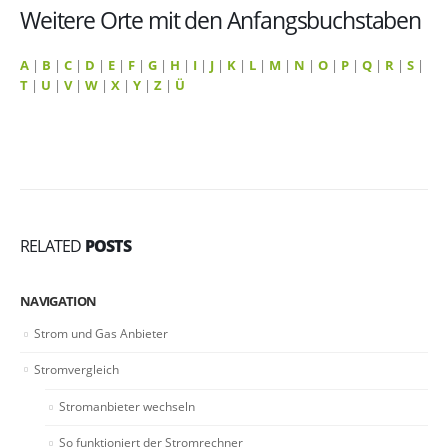
Weitere Orte mit den Anfangsbuchstaben
A
|
B
|
C
|
D
|
E
|
F
|
G
|
H
|
I
|
J
|
K
|
L
|
M
|
N
|
O
|
P
|
Q
|
R
|
S
|
T
|
U
|
V
|
W
|
X
|
Y
|
Z
|
Ü
RELATED
POSTS
NAVIGATION
Strom und Gas Anbieter
Stromvergleich
Stromanbieter wechseln
So funktioniert der Stromrechner