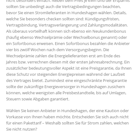
nicht besonders einfach. Neben dem Preis je kWh und der Ersparnis
sollten Sie unbedingt auch die Vertragsbedingungen beachten,
bevor Sie einen Stromlieferanten in Hundeshagen wählen. Details,
welche Sie besonders checken sollten sind: Kündigungsfristen,
Vertragsbindung, Vertragsverlängerung und Zahlungsmodalitäten.
Als überaus vorteilhaft können sich ebenso ein Neukundenbonus
(häufig ebenso Wechselprämie oder Wechselbonus genannt) oder
ein Sofortbonus erweisen. Einen Sofortbonus bezahlen die Anbieter
vier bis zwölf Wochen nach dem Versorgungsbeginn. Die
Wechselprämie zahlen die Energielieferanten erst am Ende des
Jahres bzw. verrechnen diesen mit der ersten Jahresabrechnung. Ein
zusätzlicher bedeutungsvoller Aspekt ist eine Preisgarantie, da Ihnen
diese Schutz vor steigenden Energiepreisen während der Laufzeit
des Vertrages bietet. Zumindest eine eingeschränkte Preisgarantie
sollte der zukünftige Energieversorger in Hundeshagen zusichern
können, welche wenigsten alle Preisbestandteile, bis auf Umlagen,
Steuern sowie Abgaben garantiert.
Wählen Sie keinen Anbieter in Hundeshagen, der eine Kaution oder
Vorkasse von Ihnen haben möchte. Entscheiden Sie sich auch nicht
für einen Pakettarif – Weshalb sollten Sie für Strom zahlen, welchen
Sie nicht nutzen?