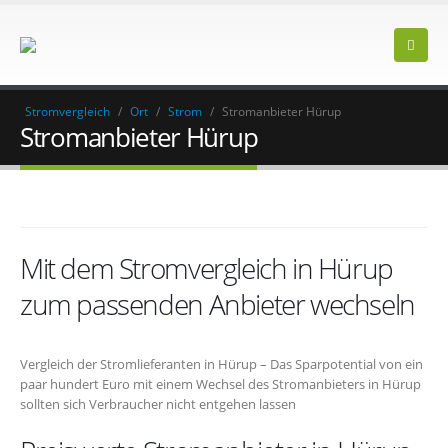
Stromvergleich
/
Ort
/
Strom
/
Stromanbieter Hürup
Stromanbieter Hürup
Mit dem Stromvergleich in Hürup
zum passenden Anbieter wechseln
Vergleich der Stromlieferanten in Hürup – Das Sparpotential von ein
paar hundert Euro mit einem Wechsel des Stromanbieters in Hürup
sollten sich Verbraucher nicht entgehen lassen