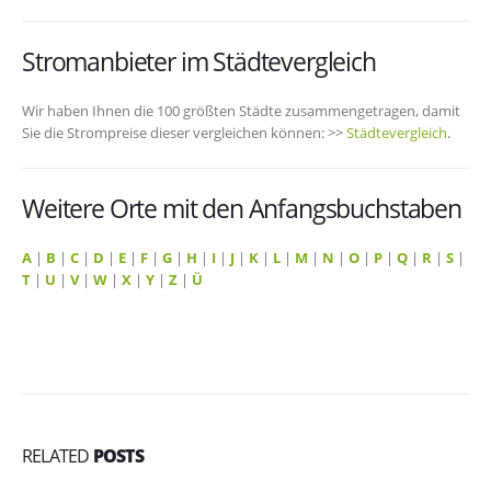
Stromanbieter im Städtevergleich
Wir haben Ihnen die 100 größten Städte zusammengetragen, damit
Sie die Strompreise dieser vergleichen können: >>
Städtevergleich
.
Weitere Orte mit den Anfangsbuchstaben
A
|
B
|
C
|
D
|
E
|
F
|
G
|
H
|
I
|
J
|
K
|
L
|
M
|
N
|
O
|
P
|
Q
|
R
|
S
|
T
|
U
|
V
|
W
|
X
|
Y
|
Z
|
Ü
RELATED
POSTS