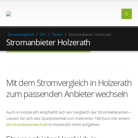
Stromvergleich
/
Ort
/
Strom
/
Stromanbieter Holzerath
Stromanbieter Holzerath
Mit dem Stromvergleich in Holzerath
zum passenden Anbieter wechseln
Auch in Holzerath empfiehlt sich ein Vergleich der Stromlieferanten –
Lassen Sie sich das Sparpotential von mehreren 100 Euro mit einem
Stromanbieterwechsel
in Holzerath nicht entgehen