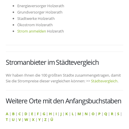
Energieversorger Holzerath
Grundversorger Holzerath
Stadtwerke Holzerath
Ökostrom Holzerath
Strom anmelden
Holzerath
Stromanbieter im Städtevergleich
Wir haben Ihnen die 100 größten Städte zusammengetragen, damit
Sie die Strompreise dieser vergleichen können: >>
Städtevergleich
.
Weitere Orte mit den Anfangsbuchstaben
A
|
B
|
C
|
D
|
E
|
F
|
G
|
H
|
I
|
J
|
K
|
L
|
M
|
N
|
O
|
P
|
Q
|
R
|
S
|
T
|
U
|
V
|
W
|
X
|
Y
|
Z
|
Ü