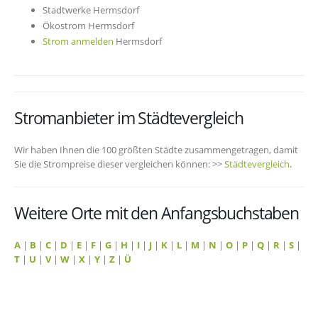
Stadtwerke Hermsdorf
Ökostrom Hermsdorf
Strom anmelden
Hermsdorf
Stromanbieter im Städtevergleich
Wir haben Ihnen die 100 größten Städte zusammengetragen, damit
Sie die Strompreise dieser vergleichen können: >>
Städtevergleich
.
Weitere Orte mit den Anfangsbuchstaben
A
|
B
|
C
|
D
|
E
|
F
|
G
|
H
|
I
|
J
|
K
|
L
|
M
|
N
|
O
|
P
|
Q
|
R
|
S
|
T
|
U
|
V
|
W
|
X
|
Y
|
Z
|
Ü