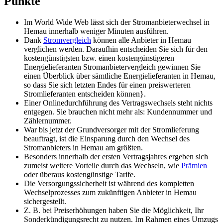
Punkte
Im World Wide Web lässt sich der Stromanbieterwechsel in
Hemau innerhalb weniger Minuten ausführen.
Dank
Stromvergleich
können alle Anbieter in Hemau
verglichen werden. Daraufhin entscheiden Sie sich für den
kostengünstigsten bzw. einen kostengünstigeren
Energielieferanten Stromanbietervergleich gewinnen Sie
einen Überblick über sämtliche Energielieferanten in Hemau,
so dass Sie sich letzten Endes für einen preiswerteren
Stromlieferanten entscheiden können}.
Einer Onlinedurchführung des Vertragswechsels steht nichts
entgegen. Sie brauchen nicht mehr als: Kundennummer und
Zählernummer.
War bis jetzt der Grundversorger mit der Stromlieferung
beauftragt, ist die Einsparung durch den Wechsel des
Stromanbieters in Hemau am größten.
Besonders innerhalb der ersten Vertragsjahres ergeben sich
zumeist weitere Vorteile durch das Wechseln, wie
Prämien
oder überaus kostengünstige Tarife.
Die Versorgungssicherheit ist während des kompletten
Wechselprozesses zum zukünftigen Anbieter in Hemau
sichergestellt.
Z. B. bei Preiserhöhungen haben Sie die Möglichkeit, Ihr
Sonderkündigungsrecht zu nutzen. Im Rahmen eines Umzugs