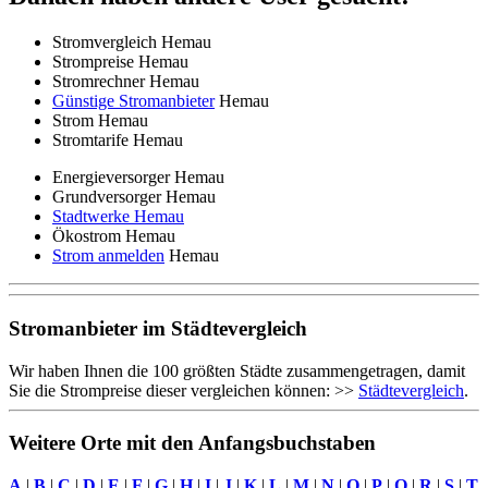
Stromvergleich Hemau
Strompreise Hemau
Stromrechner Hemau
Günstige Stromanbieter
Hemau
Strom Hemau
Stromtarife Hemau
Energieversorger Hemau
Grundversorger Hemau
Stadtwerke Hemau
Ökostrom Hemau
Strom anmelden
Hemau
Stromanbieter im Städtevergleich
Wir haben Ihnen die 100 größten Städte zusammengetragen, damit
Sie die Strompreise dieser vergleichen können: >>
Städtevergleich
.
Weitere Orte mit den Anfangsbuchstaben
A
|
B
|
C
|
D
|
E
|
F
|
G
|
H
|
I
|
J
|
K
|
L
|
M
|
N
|
O
|
P
|
Q
|
R
|
S
|
T