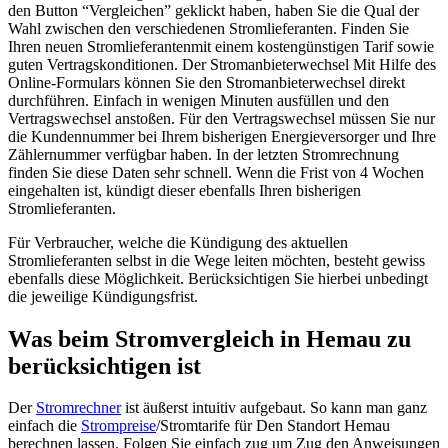
den Button “Vergleichen” geklickt haben, haben Sie die Qual der
Wahl zwischen den verschiedenen Stromlieferanten. Finden Sie
Ihren neuen Stromlieferantenmit einem kostengünstigen Tarif sowie
guten Vertragskonditionen. Der Stromanbieterwechsel Mit Hilfe des
Online-Formulars können Sie den Stromanbieterwechsel direkt
durchführen. Einfach in wenigen Minuten ausfüllen und den
Vertragswechsel anstoßen. Für den Vertragswechsel müssen Sie nur
die Kundennummer bei Ihrem bisherigen Energieversorger und Ihre
Zählernummer verfügbar haben. In der letzten Stromrechnung
finden Sie diese Daten sehr schnell. Wenn die Frist von 4 Wochen
eingehalten ist, kündigt dieser ebenfalls Ihren bisherigen
Stromlieferanten.
Für Verbraucher, welche die Kündigung des aktuellen
Stromlieferanten selbst in die Wege leiten möchten, besteht gewiss
ebenfalls diese Möglichkeit. Berücksichtigen Sie hierbei unbedingt
die jeweilige Kündigungsfrist.
Was beim Stromvergleich in Hemau zu
berücksichtigen ist
Der
Stromrechner
ist äußerst intuitiv aufgebaut. So kann man ganz
einfach die
Strompreise
/Stromtarife für Den Standort Hemau
berechnen lassen. Folgen Sie einfach zug um Zug den Anweisungen