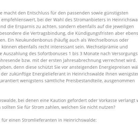
de macht den Entschluss für den passenden sowie günstigsten
er empfehlenswert, bei der Wahl des Stromanbieters in Heinrichswa
und die Ersparnis zu achten, sondern ebenfalls auf die jeweiligen
sbesondere die Vertragsbindung, die Kündigungsfristen aber ebens
nen. Ein Neukundenbonus (häufig auch als Wechselbonus oder
 können ebenfalls recht interessant sein. Wechselprämie und
ie Auszahlung des Sofortbonuses 1 bis 3 Monate nach Versorgung
hresende bzw. mit der ersten Jahresabrechnung verrechnet wird.
s geben, denn diese schützt Sie vor ansteigenden Energiepreisen w
s der zukünftige Energielieferant in Heinrichswalde Ihnen wenigste
 garantiert wenigstens sämtliche Preisbestandteile, ausgenommen
hswalde, bei denen eine Kaution gefordert oder Vorkasse verlangt 
 sollten Sie für Strom zahlen, welchen Sie nicht nutzen?
für einen Stromlieferanten in Heinrichswalde: