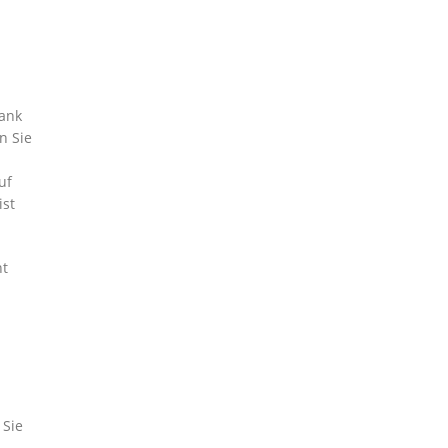
dank
n Sie
uf
ist
ht
 Sie