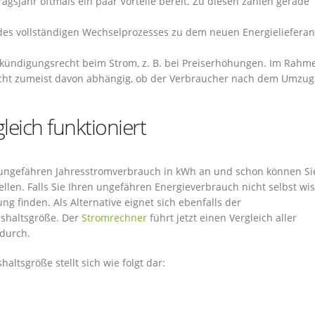
agsjahr oftmals ein paar Vorteile bereit. Zu diesen zählen gerade
des vollständigen Wechselprozesses zu dem neuen Energielieferan
rkündigungsrecht beim Strom, z. B. bei Preiserhöhungen. Im Rahm
cht zumeist davon abhängig, ob der Verbraucher nach dem Umzug
eich funktioniert
en ungefähren Jahresstromverbrauch in kWh an und schon können Si
len. Falls Sie Ihren ungefähren Energieverbrauch nicht selbst wis
g finden. Als Alternative eignet sich ebenfalls der
shaltsgröße. Der
Stromrechner
führt jetzt einen Vergleich aller
 durch.
altsgröße stellt sich wie folgt dar: