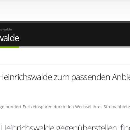
hswalde
walde
 Heinrichswalde zum passenden Anbi
ige hundert Euro einsparen durch den Wechsel Ihres Stromanbiete
Heinrichswalde gegenüberstellen, fi