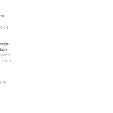
lde
o die
sbeginn
 Eine
ährend
ns eine
wird.