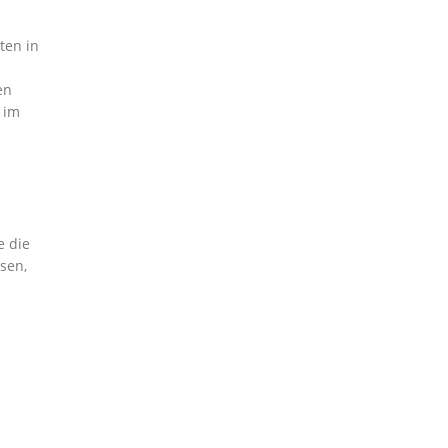
ten in
en
 im
e die
sen,