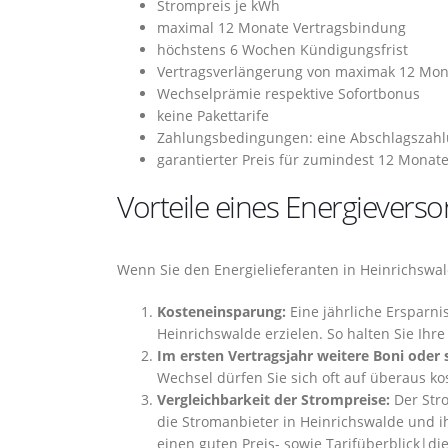
Strompreis je kWh
maximal 12 Monate Vertragsbindung
höchstens 6 Wochen Kündigungsfrist
Vertragsverlängerung von maximak 12 Mo
Wechselprämie respektive Sofortbonus
keine Pakettarife
Zahlungsbedingungen: eine Abschlagszahlu
garantierter Preis für zumindest 12 Monat
Vorteile eines Energievers
Wenn Sie den Energielieferanten in Heinrichswal
Kosteneinsparung:
Eine jährliche Ersparni
Heinrichswalde erzielen. So halten Sie Ihr
Im ersten Vertragsjahr weitere Boni oder 
Wechsel dürfen Sie sich oft auf überaus k
Vergleichbarkeit der Strompreise:
Der Stro
die Stromanbieter in Heinrichswalde und ih
einen guten Preis- sowie Tarifüberblick|die