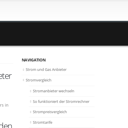
NAVIGATION
Strom und Gas Anbieter
eter
Stromvergleich
Stromanbieter wechseln
So funktioniert der Stromrechner
rs in
Strompreisvergleich
Stromtarife
nden