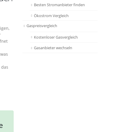
Besten Stromanbieter finden
Ökostrom Vergleich
Gaspreisvergleich
igen,
r
Kostenloser Gasvergleich
fnet
Gasanbieter wechseln
twas
 das
e