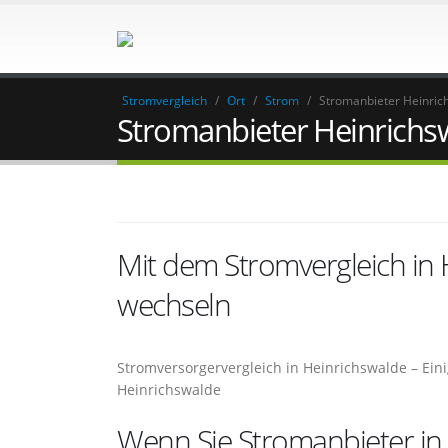
Stromvergleich
/
Ort
/
Strom
/
Stromanbieter Heinric
Stromanbieter Heinrichs
Mit dem Stromvergleich in
wechseln
Stromversorgervergleich in Heinrichswalde – Ein
Heinrichswalde
Wenn Sie Stromanbieter in 