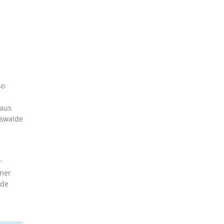
so
 aus
hswalde
r
iner
ede