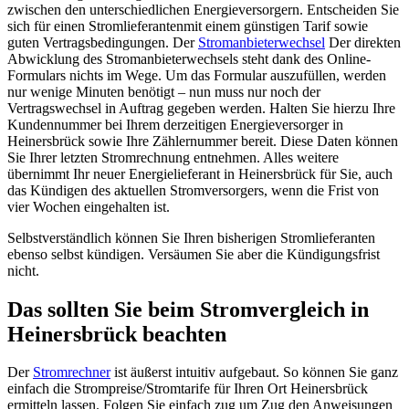
zwischen den unterschiedlichen Energieversorgern. Entscheiden Sie
sich für einen Stromlieferantenmit einem günstigen Tarif sowie
guten Vertragsbedingungen. Der
Stromanbieterwechsel
Der direkten
Abwicklung des Stromanbieterwechsels steht dank des Online-
Formulars nichts im Wege. Um das Formular auszufüllen, werden
nur wenige Minuten benötigt – nun muss nur noch der
Vertragswechsel in Auftrag gegeben werden. Halten Sie hierzu Ihre
Kundennummer bei Ihrem derzeitigen Energieversorger in
Heinersbrück sowie Ihre Zählernummer bereit. Diese Daten können
Sie Ihrer letzten Stromrechnung entnehmen. Alles weitere
übernimmt Ihr neuer Energielieferant in Heinersbrück für Sie, auch
das Kündigen des aktuellen Stromversorgers, wenn die Frist von
vier Wochen eingehalten ist.
Selbstverständlich können Sie Ihren bisherigen Stromlieferanten
ebenso selbst kündigen. Versäumen Sie aber die Kündigungsfrist
nicht.
Das sollten Sie beim Stromvergleich in
Heinersbrück beachten
Der
Stromrechner
ist äußerst intuitiv aufgebaut. So können Sie ganz
einfach die Strompreise/Stromtarife für Ihren Ort Heinersbrück
ermitteln lassen. Folgen Sie einfach zug um Zug den Anweisungen