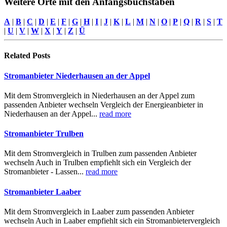
Weitere Orte mit den Anfangsbuchstaben
A
|
B
|
C
|
D
|
E
|
F
|
G
|
H
|
I
|
J
|
K
|
L
|
M
|
N
|
O
|
P
|
Q
|
R
|
S
|
T
|
U
|
V
|
W
|
X
|
Y
|
Z
|
Ü
Related
Posts
Stromanbieter Niederhausen an der Appel
Mit dem Stromvergleich in Niederhausen an der Appel zum
passenden Anbieter wechseln Vergleich der Energieanbieter in
Niederhausen an der Appel...
read more
Stromanbieter Trulben
Mit dem Stromvergleich in Trulben zum passenden Anbieter
wechseln Auch in Trulben empfiehlt sich ein Vergleich der
Stromanbieter - Lassen...
read more
Stromanbieter Laaber
Mit dem Stromvergleich in Laaber zum passenden Anbieter
wechseln Auch in Laaber empfiehlt sich ein Stromanbietervergleich