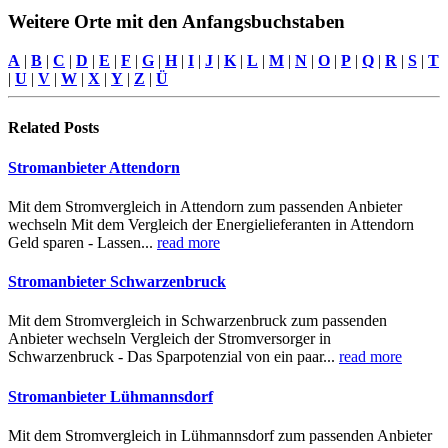
Weitere Orte mit den Anfangsbuchstaben
A
|
B
|
C
|
D
|
E
|
F
|
G
|
H
|
I
|
J
|
K
|
L
|
M
|
N
|
O
|
P
|
Q
|
R
|
S
|
T
|
U
|
V
|
W
|
X
|
Y
|
Z
|
Ü
Related
Posts
Stromanbieter Attendorn
Mit dem Stromvergleich in Attendorn zum passenden Anbieter
wechseln Mit dem Vergleich der Energielieferanten in Attendorn
Geld sparen - Lassen...
read more
Stromanbieter Schwarzenbruck
Mit dem Stromvergleich in Schwarzenbruck zum passenden
Anbieter wechseln Vergleich der Stromversorger in
Schwarzenbruck - Das Sparpotenzial von ein paar...
read more
Stromanbieter Lühmannsdorf
Mit dem Stromvergleich in Lühmannsdorf zum passenden Anbieter