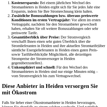
Kostenersparnis:
Bei einem jährlichen Wechsel des
Stromanbieters in Heiden ergibt sich für Sie jedes Jahr eine
Ersparnis, indem Sie Ihre Stromrechnung klein halten.
Zusätzliche Bonuszahlungen bzw. überaus preiswerte
Konditionen im ersten Vertragsjahr:
Vor allem im ersten
Vertragsjahr, nachdem Sie den Stromanbieter gewechselt
haben, erhalten Sie oft weitere Bonuszahlungen oder sehr
preiswerte Tarife.
Gesamtüberblick über Preise:
Der Stromvergleich
verschafft Ihnen einen sehr guten Überblick über die
Stromlieferanten in Heiden und ihre aktuellen Stromtarife|über
sämtliche Energielieferanten in Heiden einen guten Preis-
sowie Tarifüberblick|die Möglichkeit, alle derzeitigen
Strompreise der Stromversorger in Heiden
gegenüberzustellen}.
Unkompliziert und schnell:
Für den Wechsel des
Stromanbieters in Heiden sind nur einige Minuten nötig –
vom Stromvergleich bis zum Vertragswechsel.
Diese Anbieter in Heiden versorgen Sie
mit Ökostrom
Falls Sie lieber einer Ökostromanbieter in Heiden bevorzugen,
können Sie ebenfalls zu einem solchen wechseln. Und natürlich