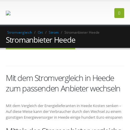
Stromvergleich
/
Ort
/
Strom
/
Stromanbieter Heede
Stromanbieter Heede
Mit dem Stromvergleich in Heede
zum passenden Anbieter wechseln
Mit dem Vergleich der Energielieferanten in Heede Kosten senken –
Auf diese Weise kann der Verbraucher durch den Wechsel zu einem
günstigen Energieversorger in Heede einige hundert Euro einsparen