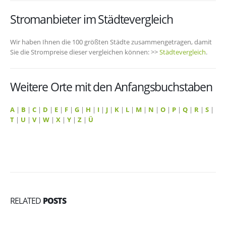
Stromanbieter im Städtevergleich
Wir haben Ihnen die 100 größten Städte zusammengetragen, damit
Sie die Strompreise dieser vergleichen können: >>
Städtevergleich
.
Weitere Orte mit den Anfangsbuchstaben
A
|
B
|
C
|
D
|
E
|
F
|
G
|
H
|
I
|
J
|
K
|
L
|
M
|
N
|
O
|
P
|
Q
|
R
|
S
|
T
|
U
|
V
|
W
|
X
|
Y
|
Z
|
Ü
RELATED
POSTS