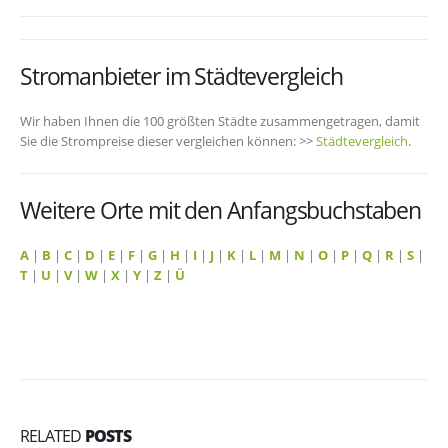
Stromanbieter im Städtevergleich
Wir haben Ihnen die 100 größten Städte zusammengetragen, damit
Sie die Strompreise dieser vergleichen können: >>
Städtevergleich
.
Weitere Orte mit den Anfangsbuchstaben
A
|
B
|
C
|
D
|
E
|
F
|
G
|
H
|
I
|
J
|
K
|
L
|
M
|
N
|
O
|
P
|
Q
|
R
|
S
|
T
|
U
|
V
|
W
|
X
|
Y
|
Z
|
Ü
RELATED
POSTS