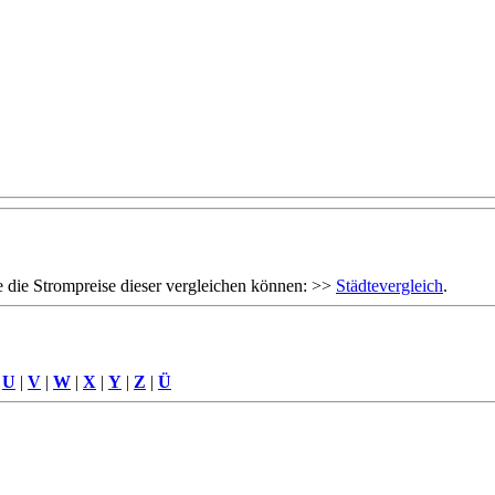
 die Strompreise dieser vergleichen können: >>
Städtevergleich
.
|
U
|
V
|
W
|
X
|
Y
|
Z
|
Ü