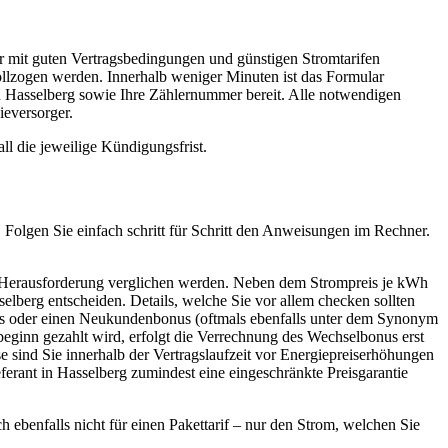
her mit guten Vertragsbedingungen und günstigen Stromtarifen
vollzogen werden. Innerhalb weniger Minuten ist das Formular
in Hasselberg sowie Ihre Zählernummer bereit. Alle notwendigen
ieversorger.
l die jeweilige Kündigungsfrist.
. Folgen Sie einfach schritt für Schritt den Anweisungen im Rechner.
en Herausforderung verglichen werden. Neben dem Strompreis je kWh
selberg entscheiden. Details, welche Sie vor allem checken sollten
nus oder einen Neukundenbonus (oftmals ebenfalls unter dem Synonym
inn gezahlt wird, erfolgt die Verrechnung des Wechselbonus erst
e sind Sie innerhalb der Vertragslaufzeit vor Energiepreiserhöhungen
eferant in Hasselberg zumindest eine eingeschränkte Preisgarantie
h ebenfalls nicht für einen Pakettarif – nur den Strom, welchen Sie