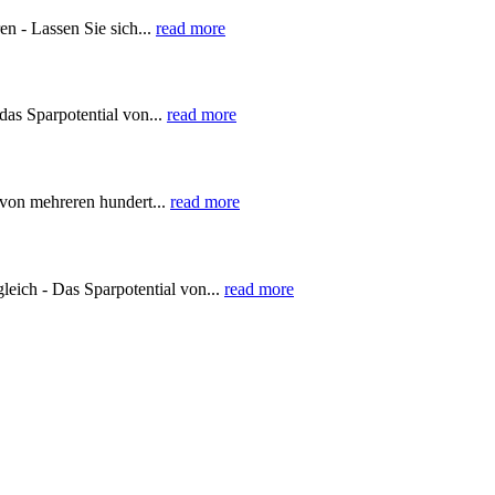
n - Lassen Sie sich...
read more
as Sparpotential von...
read more
 von mehreren hundert...
read more
eich - Das Sparpotential von...
read more