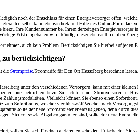
 lediglich noch der Entschluss für einen Energieversorger offen, welc
lieferanten selbst kann ebenso direkt mit Hilfe des Online-Formulars 
 Sie hierzu Ihre Kundennummer bei Ihrem derzeitigen Energieversorger 
wöchige Frist eingehalten wird, kündigt dieser ebenso Ihren alten Energ
ornehmen, auch kein Problem. Berücksichtigen Sie hierbei auf jeden Fal
 zu berücksichtigen?
ht die
Strompreise
/Stromtarife für Den Ort Hasselberg berechnen lassen
Hasselberg unter den verschiedenen Versorgern, kann mit einer klein
onen genauer betrachten, bevor Sie sich für einen Stromversorger in Has
ie Zahlungsmodalitäten. Vielleicht können Sie ebenso einen Sofortbo
zum Sofortbonus, welcher vier bis zwölf Wochen nach Versorgungsbeg
garantie sollte der neue Stromanbieter ebenfalls geben, denn durch dies
agen, Steuern sowie Abgaben garantiert sind, sollte der neue Energieli
rt, sollten Sie sich für einen anderen entscheiden. Entscheiden Sie sic