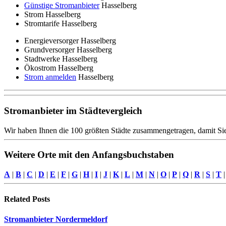
Günstige Stromanbieter
Hasselberg
Strom Hasselberg
Stromtarife Hasselberg
Energieversorger Hasselberg
Grundversorger Hasselberg
Stadtwerke Hasselberg
Ökostrom Hasselberg
Strom anmelden
Hasselberg
Stromanbieter im Städtevergleich
Wir haben Ihnen die 100 größten Städte zusammengetragen, damit Sie
Weitere Orte mit den Anfangsbuchstaben
A
|
B
|
C
|
D
|
E
|
F
|
G
|
H
|
I
|
J
|
K
|
L
|
M
|
N
|
O
|
P
|
Q
|
R
|
S
|
T
Related
Posts
Stromanbieter Nordermeldorf