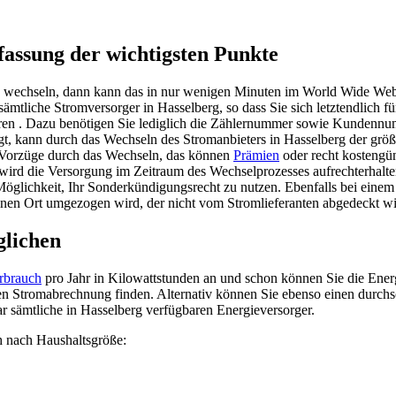
assung der wichtigsten Punkte
rg wechseln, dann kann das in nur wenigen Minuten im World Wide We
mtliche Stromversorger in Hasselberg, so dass Sie sich letztendlich f
hren . Dazu benötigen Sie lediglich die Zählernummer sowie Kundenn
gt, kann durch das Wechseln des Stromanbieters in Hasselberg der größ
re Vorzüge durch das Wechseln, das können
Prämien
oder recht kostengün
wird die Versorgung im Zeitraum des Wechselprozesses aufrechterhalte
e Möglichkeit, Ihr Sonderkündigungsrecht zu nutzen. Ebenfalls bei ein
 einen Ort umgezogen wird, der nicht vom Stromlieferanten abgedeckt wi
glichen
rbrauch
pro Jahr in Kilowattstunden an und schon können Sie die Energ
zten Stromabrechnung finden. Alternativ können Sie ebenso einen durch
ar sämtliche in Hasselberg verfügbaren Energieversorger.
h nach Haushaltsgröße: